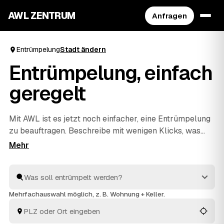
AWL ZENTRUM
Anfragen
Entrümpelung
Stadt ändern
Entrümpelung, einfach
geregelt
Mit AWL ist es jetzt noch einfacher, eine Entrümpelung
zu beauftragen. Beschreibe mit wenigen Klicks, was
raus soll, und erhalte passende Festpreis-Angebote
von geprüften Anbietern aus deiner Region. Ob
Wohnung, Keller, Dachboden oder Haushaltsauflösung
– die Profis räumen schnell aus und entsorgen alles
fachgerecht. So ist dies die praktischste Art, deine
Mehrfachauswahl möglich, z. B. Wohnung + Keller.
nächste Entrümpelung zu organisieren.