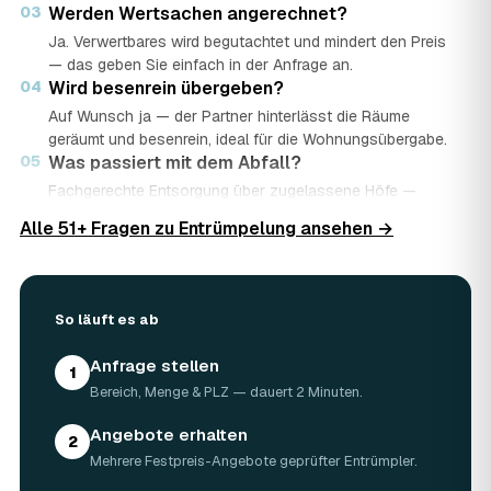
03
Werden Wertsachen angerechnet?
Ja. Verwertbares wird begutachtet und mindert den Preis
— das geben Sie einfach in der Anfrage an.
04
Wird besenrein übergeben?
Auf Wunsch ja — der Partner hinterlässt die Räume
geräumt und besenrein, ideal für die Wohnungsübergabe.
05
Was passiert mit dem Abfall?
Fachgerechte Entsorgung über zugelassene Höfe —
Wertstoffe werden recycelt oder gespendet, mit
Alle 51+ Fragen zu Entrümpelung ansehen →
Nachweis.
06
Ist die Anfrage kostenlos?
Ja, kostenlos und unverbindlich. Sie vergleichen mehrere
Angebote und entscheiden in Ruhe.
So läuft es ab
Anfrage stellen
1
Bereich, Menge & PLZ — dauert 2 Minuten.
Angebote erhalten
2
Mehrere Festpreis-Angebote geprüfter Entrümpler.