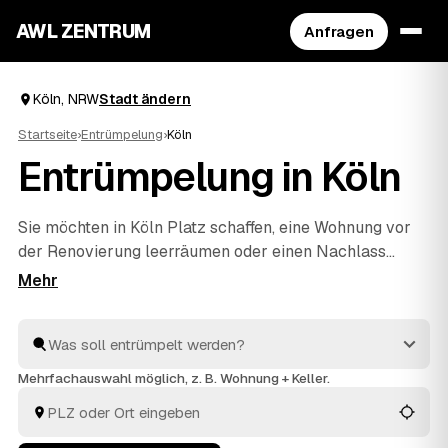
AWL ZENTRUM
Anfragen
Köln, NRW
Stadt ändern
Startseite
›
Entrümpelung
›
Köln
Entrümpelung in Köln
Sie möchten in Köln Platz schaffen, eine Wohnung vor
der Renovierung leerräumen oder einen Nachlass
auflösen? Beschreiben Sie Ihren Auftrag bei AWL
einmal, und schon erreichen Sie Festpreis-Angebote
von geprüften Entrümplern aus NRW. Vom einzelnen
Raum bis zur kompletten
Haushaltsauflösung
wird
alles fachgerecht ausgeräumt und entsorgt. Sie
Mehrfachauswahl möglich, z. B. Wohnung + Keller.
behalten die Kosten von Anfang an im Blick.