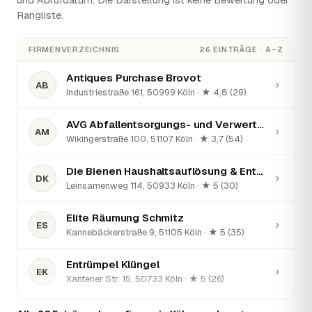
Rangliste.
FIRMENVERZEICHNIS
26 EINTRÄGE · A–Z
Antiques Purchase Brovot
›
AB
Industriestraße 161, 50999 Köln · ★ 4,8 (29)
AVG Abfallentsorgungs- und Verwertungsgesellschaft mbH
›
AM
Wikingerstraße 100, 51107 Köln · ★ 3,7 (54)
Die Bienen Haushaltsauflösung & Entrümpelung Köln
›
DK
Leinsamenweg 114, 50933 Köln · ★ 5 (30)
Elite Räumung Schmitz
›
ES
Kannebäckerstraße 9, 51105 Köln · ★ 5 (35)
Entrümpel Klüngel
›
EK
Xantener Str. 15, 50733 Köln · ★ 5 (26)
Entrümpelung & Haushaltsauflösung | Armin Safari