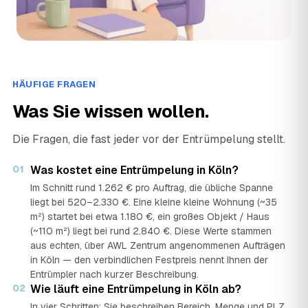
Kölsche Entrümpler - Entrümpelung & Haushaltsauflösung
›
KH
Alban-Berg-Weg 3, 50829 Köln · ★ 5 (23)
Kurt Schmitz GmbH Dienstleistung & Handel Köln Containerdienst Haushaltsauflösung Entrümpelung Sperrmüll
›
KS
Paulinenweg 3a, 51149 Köln · ★ 4,8 (23)
HÄUFIGE FRAGEN
Lori Entrümpelung - Haushaltsauflösung Köln
Was Sie wissen wollen.
›
LK
Neue Weyerstraße 2, 50676 Köln · ★ 5 (50)
Die Fragen, die fast jeder vor der Entrümpelung stellt.
MK Entsorgung
›
ME
Flittarder Hauptstraße, 51061 Köln · ★ 5 (18)
01
Was kostet eine Entrümpelung in Köln?
Im Schnitt rund 1.262 € pro Auftrag, die übliche Spanne
ÖKS Dienstleistungen
liegt bei 520–2.330 €. Eine kleine kleine Wohnung (~35
›
ÖD
Hospeltstraße 15, 50825 Köln · ★ 5 (12)
m²) startet bei etwa 1.180 €, ein großes Objekt / Haus
(~110 m²) liegt bei rund 2.840 €. Diese Werte stammen
RAVOS Containerdienst Köln
aus echten, über AWL Zentrum angenommenen Aufträgen
›
RK
Stolberger Str. 194/196, 50933 Köln · ★ 5 (16)
in Köln — den verbindlichen Festpreis nennt Ihnen der
Entrümpler nach kurzer Beschreibung.
02
Wie läuft eine Entrümpelung in Köln ab?
Rheinland Entrümpelung 24
›
R2
Jüssenstraße, 50827 Köln · ★ 5 (22)
In vier Schritten: Sie beschreiben Bereich, Menge und PLZ