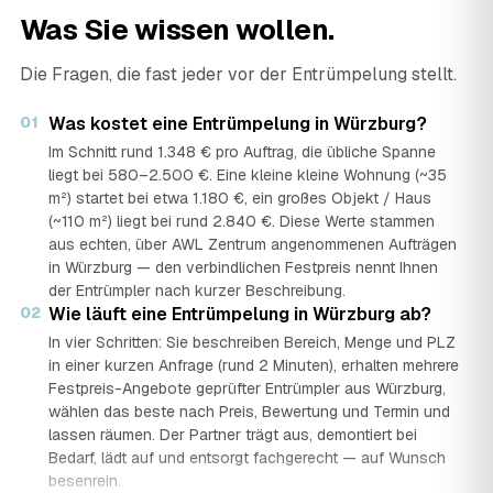
Was Sie wissen wollen.
Die Fragen, die fast jeder vor der Entrümpelung stellt.
01
Was kostet eine Entrümpelung in Würzburg?
Im Schnitt rund 1.348 € pro Auftrag, die übliche Spanne
liegt bei 580–2.500 €. Eine kleine kleine Wohnung (~35
m²) startet bei etwa 1.180 €, ein großes Objekt / Haus
(~110 m²) liegt bei rund 2.840 €. Diese Werte stammen
aus echten, über AWL Zentrum angenommenen Aufträgen
in Würzburg — den verbindlichen Festpreis nennt Ihnen
der Entrümpler nach kurzer Beschreibung.
02
Wie läuft eine Entrümpelung in Würzburg ab?
In vier Schritten: Sie beschreiben Bereich, Menge und PLZ
in einer kurzen Anfrage (rund 2 Minuten), erhalten mehrere
Festpreis-Angebote geprüfter Entrümpler aus Würzburg,
wählen das beste nach Preis, Bewertung und Termin und
lassen räumen. Der Partner trägt aus, demontiert bei
Bedarf, lädt auf und entsorgt fachgerecht — auf Wunsch
besenrein.