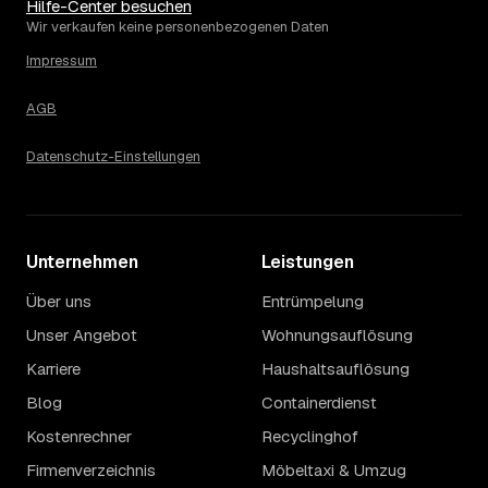
Die Spanne ergibt sich vor allem aus Menge und
Hilfe-Center besuchen
Zugänglichkeit: Ein einzelner Keller oder Dachboden liegt
Wir verkaufen keine personenbezogenen Daten
eher am unteren Ende, eine voll möblierte Wohnung mit
Impressum
Etage ohne Aufzug oder viel Sperrmüll eher am oberen.
Auch anrechenbare Wertgegenstände oder ein hoher
AGB
Sondermüllanteil verschieben den Endpreis. Den genauen
Betrag für Ihren Fall erfahren Sie erst nach einer kurzen,
Datenschutz-Einstellungen
kostenlosen Einschätzung.
Unternehmen
Leistungen
Über uns
Entrümpelung
Unser Angebot
Wohnungsauflösung
Karriere
Haushaltsauflösung
Blog
Containerdienst
Kostenrechner
Recyclinghof
Firmenverzeichnis
Möbeltaxi & Umzug