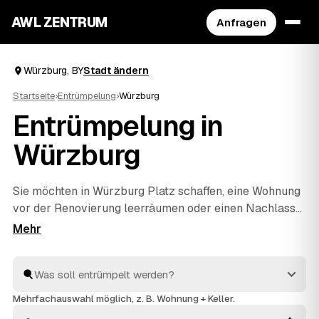
AWL ZENTRUM
Anfragen
Würzburg, BY
Stadt ändern
Startseite
›
Entrümpelung
›
Würzburg
Entrümpelung in
Würzburg
Sie möchten in Würzburg Platz schaffen, eine Wohnung
vor der Renovierung leerräumen oder einen Nachlass
auflösen? Beschreiben Sie Ihren Auftrag bei AWL
einmal, und schon erreichen Sie Festpreis-Angebote
von geprüften Entrümplern aus BY. Vom einzelnen
Raum bis zur kompletten
Haushaltsauflösung
wird
alles fachgerecht ausgeräumt und entsorgt. Sie
Mehrfachauswahl möglich, z. B. Wohnung + Keller.
behalten die Kosten von Anfang an im Blick.