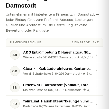
Darmstadt
Unternehmen mit hinterlegtem Firmensitz in Darmstadt —
jeder Eintrag führt zum Profil mit Adresse, Leistungen,
Quellen und Abrufdatum. Die Darstellung ist keine
Bewertung oder Rangliste.
FIRMENVERZEICHNIS
6 EINTRÄGE · A–Z
A&G Entrümpelung & Haushaltsauflösung
›
AH
Wienerstraße 52, 64287 Darmstadt · ★ 4,8 (54)
Clearix - Gebäudereinigung, Gartenpflege & Entrümpelung Darmstadt
›
CD
Vor d. Schafbrücke 3, 64291 Darmstadt · ★ 5 (34)
Erdenwerk Darmstadt (Verkauf, Entsorgung, Recycling von Baustoffen)
›
EB
Mainzer Strasse 100, 64293 Darmstadt · ★ 4,9 (13)
fairräumt, Haushaltsauflösungen und Entrümpelungen in Darmstadt
›
FD
Karlstraße 97/Grünes Hinterhaus, 64285 Darmstadt · ★ 4,6 (20)