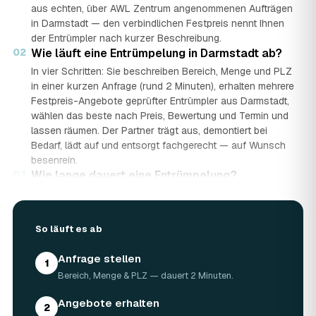
aus echten, über AWL Zentrum angenommenen Aufträgen
in Darmstadt — den verbindlichen Festpreis nennt Ihnen
der Entrümpler nach kurzer Beschreibung.
02
Wie läuft eine Entrümpelung in Darmstadt ab?
In vier Schritten: Sie beschreiben Bereich, Menge und PLZ
in einer kurzen Anfrage (rund 2 Minuten), erhalten mehrere
Festpreis-Angebote geprüfter Entrümpler aus Darmstadt,
wählen das beste nach Preis, Bewertung und Termin und
lassen räumen. Der Partner trägt aus, demontiert bei
Bedarf, lädt auf und entsorgt fachgerecht — auf Wunsch
besenrein.
03
Wie lange dauert eine Entrümpelung?
Das hängt von der Größe ab: Ein Keller oder einzelner
Raum ist oft an einem halben bis ganzen Tag geräumt,
eine komplette Wohnung oder ein Haus in Darmstadt kann
So läuft es ab
ein bis zwei Tage dauern. Einen Termin gibt es häufig
schon innerhalb weniger Tage, bei akuten Fällen wie einer
Anfrage stellen
1
Messie-Wohnung auch kurzfristig.
Bereich, Menge & PLZ — dauert 2 Minuten.
04
Welche Gegenstände werden bei der
Entrümpelung entsorgt?
Angebote erhalten
2
Mitgenommen wird praktisch der gesamte Hausrat: Möbel,