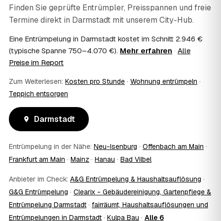
Sie mit Ihrem Finanzamt oder Steuerberater.
Finden Sie geprüfte Entrümpler, Preisspannen und freie
07
Übernimmt das Sozialamt oder Jobcenter die
Termine direkt in
Darmstadt
mit unserem City-Hub.
Kosten?
Im Einzelfall ist das möglich — etwa bei einer
Eine Entrümpelung in Darmstadt kostet im Schnitt 2.946 €
Wohnungsauflösung im Rahmen von Sozialhilfe oder
(typische Spanne 750–4.070 €).
Mehr erfahren
·
Alle
einem vom Amt veranlassten Umzug. Wichtig: Den Antrag
Preise im Report
stellen Sie vor Auftragserteilung beim zuständigen Amt
und holen die Kostenübernahme schriftlich ein. AWL
Zum Weiterlesen:
Kosten pro Stunde
·
Wohnung entrümpeln
·
Zentrum vermittelt die Entrümpler, entscheidet aber nicht
Teppich entsorgen
über die Kostenübernahme.
08
Bekomme ich einen Entsorgungsnachweis?
Darmstadt
Ja. Die Partner entsorgen über zugelassene Höfe und
stellen auf Wunsch einen Entsorgungsnachweis aus —
wichtig zum Beispiel für Vermieter, Nachlassverwaltung
Entrümpelung in der Nähe:
Neu-Isenburg
·
Offenbach am Main
·
oder die eigene Dokumentation.
Frankfurt am Main
·
Mainz
·
Hanau
·
Bad Vilbel
09
Muss ich bei der Entrümpelung anwesend sein?
Nicht zwingend. Viele Kunden in Darmstadt sind nur zur
Anbieter im Check:
A&G Entrümpelung & Haushaltsauflösung
·
Übergabe und zum Abschluss vor Ort; den genauen
G&G Entrümpelung
·
Clearix - Gebäudereinigung, Gartenpflege &
Ablauf — etwa die Schlüsselübergabe — stimmen Sie
Entrümpelung Darmstadt
·
fairräumt, Haushaltsauflösungen und
direkt mit dem Entrümpler ab.
10
Was ist im Festpreis enthalten?
Entrümpelungen in Darmstadt
·
Kulpa Bau
·
Alle 6