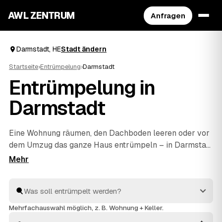
AWL ZENTRUM
Anfragen
Darmstadt, HE
Stadt ändern
Startseite
›
Entrümpelung
›
Darmstadt
Entrümpelung in
Darmstadt
Eine Wohnung räumen, den Dachboden leeren oder vor
dem Umzug das ganze Haus entrümpeln – in Darmstadt
müssen Sie sich dafür nicht selbst auf die Suche nach
einem Betrieb machen. Über AWL stellen Sie eine
einzige Anfrage und erhalten Festpreis-Angebote von
geprüften Anbietern aus der Umgebung. Egal ob kleiner
Auftrag oder komplette
Haushaltsauflösung
: Sie
Mehrfachauswahl möglich, z. B. Wohnung + Keller.
vergleichen, wählen aus und alles wird fachgerecht