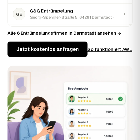
G&G Entrümpelung
›
GE
Georg-Spengler-Straße 5, 64291 Darmstadt · ★ 4,9 (50)
Kulpa Bau
Alle 6 Entrümpelungsfirmen in Darmstadt ansehen →
›
KB
Hammelstrift 317, 64289 Darmstadt · ★ 5 (17)
Jetzt kostenlos anfragen
So funktioniert AWL