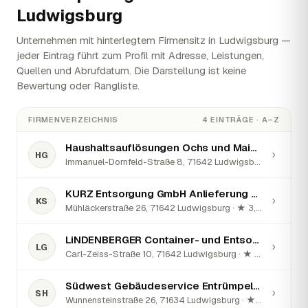
Ludwigsburg
Unternehmen mit hinterlegtem Firmensitz in Ludwigsburg —
jeder Eintrag führt zum Profil mit Adresse, Leistungen,
Quellen und Abrufdatum. Die Darstellung ist keine
Bewertung oder Rangliste.
FIRMENVERZEICHNIS
4 EINTRÄGE · A–Z
Haushaltsauflösungen Ochs und Maier GbR
›
HG
Immanuel-Dornfeld-Straße 8, 71642 Ludwigsburg · ★ 5 (90)
KURZ Entsorgung GmbH Anlieferung Sonderabfall
›
KS
Mühläckerstraße 26, 71642 Ludwigsburg · ★ 3,4 (24)
LiNDENBERGER Container- und Entsorgungsservice GmbH
›
LG
Carl-Zeiss-Straße 10, 71642 Ludwigsburg · ★ 5 (45)
Südwest Gebäudeservice Entrümpelung Haushaltsauflösung
›
SH
Wunnensteinstraße 26, 71634 Ludwigsburg · ★ 5 (23)