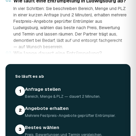
02
Wie läuft eine Entrümpelung in Ludwigsburg ab?
In vier Schritten: Sie beschreiben Bereich, Menge und PLZ
in einer kurzen Anfrage (rund 2 Minuten), erhalten mehrere
Festpreis-Angebote geprüfter Entrümpler aus
Ludwigsburg, wählen das beste nach Preis, Bewertung
und Termin und lassen räumen. Der Partner trägt aus,
demontiert bei Bedarf, lädt auf und entsorgt fachgerecht
— auf Wunsch besenrein.
03
Wie lange dauert eine Entrümpelung?
Das hängt von der Größe ab: Ein Keller oder einzelner
Raum ist oft an einem halben bis ganzen Tag geräumt,
eine komplette Wohnung oder ein Haus in Ludwigsburg
So läuft es ab
kann ein bis zwei Tage dauern. Einen Termin gibt es
häufig schon innerhalb weniger Tage, bei akuten Fällen
Anfrage stellen
1
wie einer Messie-Wohnung auch kurzfristig.
Bereich, Menge & PLZ — dauert 2 Minuten.
04
Welche Gegenstände werden bei der
Entrümpelung entsorgt?
Angebote erhalten
2
Mitgenommen wird praktisch der gesamte Hausrat: Möbel,
Mehrere Festpreis-Angebote geprüfter Entrümpler.
Elektrogeräte, Teppiche, Kleidung, Kartons, Sperrmüll
sowie Keller- und Dachbodengerümpel. Sondermüll und
Bestes wählen
3
Gefahrstoffe werden gesondert behandelt. Alles geht
Preis, Bewertungen und Termin vergleichen.