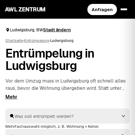
AWL ZENTRUM
Anfragen
Ludwigsburg, BW
Stadt ändern
Startseite
›
Entrümpelung
›
Ludwigsburg
Entrümpelung in
Ludwigsburg
Vor dem Umzug muss in Ludwigsburg oft schnell alles
raus, bevor die Wohnung übergeben wird. Statt unter
Zeitdruck den erstbesten Betrieb zu nehmen, stellen
Sie über AWL eine Anfrage und bekommen Festpreis-
Angebote geprüfter Entrümpler aus Ludwigsburg bis
Kornwestheim
und
Bietigheim-Bissingen
. So
vergleichen Sie Preise und Termine, auch wenn es eilig
Mehrfachauswahl möglich, z. B. Wohnung + Keller.
ist. Die Profis kümmern sich ums Ausräumen und die