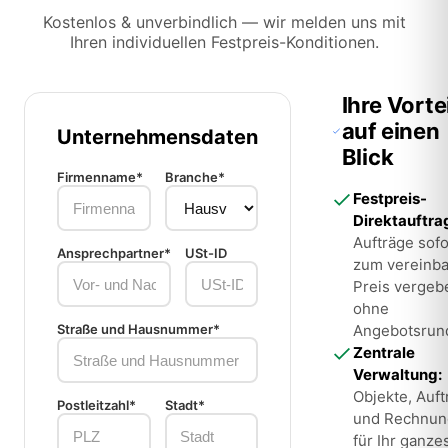
Kostenlos & unverbindlich — wir melden uns mit
Ihren individuellen Festpreis-Konditionen.
Ihre Vorte
auf einen
Unternehmensdaten
Blick
Firmenname*
Branche*
Festpreis-
Direktauftra
Aufträge sofo
Ansprechpartner*
USt-ID
zum vereinba
Preis verge
ohne
Straße und Hausnummer*
Angebotsrun
Zentrale
Verwaltung:
Objekte, Auft
Postleitzahl*
Stadt*
und Rechnu
für Ihr ganze