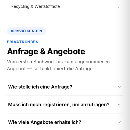
Recycling & Wertstoffhöfe
5
PRIVATKUNDEN
PRIVATKUNDEN
Anfrage & Angebote
Vom ersten Stichwort bis zum angenommenen
Angebot — so funktioniert die Anfrage.
Wie stelle ich eine Anfrage?
Geben Sie im Hero Ihre Leistung und PLZ ein oder
Muss ich mich registrieren, um anzufragen?
tippen auf „Anfragen". Nach wenigen Angaben zu
Objekt und Wunschtermin senden Sie ab — kostenlos
Nein. Die Anfrage funktioniert ohne Konto. Wenn Sie
und unverbindlich. Kurz darauf erhalten Sie mehrere
Wie viele Angebote erhalte ich?
sich anmelden, sehen Sie Ihre Anfragen und Angebote
Festpreis-Angebote geprüfter Partner.