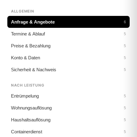
ALLGEMEIN
Anfrage & Angebote
6
Termine & Ablauf
5
Preise & Bezahlung
5
Konto & Daten
5
Sicherheit & Nachweis
5
NACH LEISTUNG
Entrümpelung
5
Wohnungsauflösung
5
Haushaltsauflösung
5
Containerdienst
5