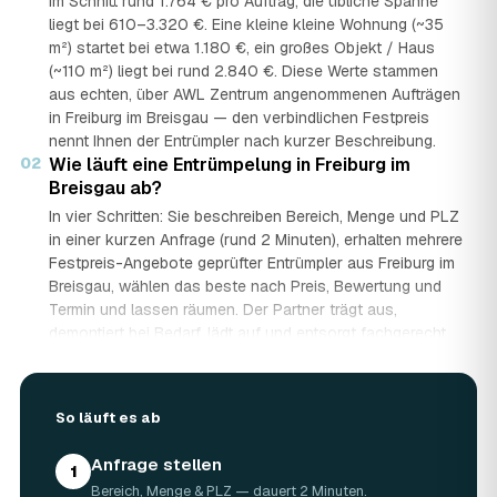
Im Schnitt rund 1.764 € pro Auftrag, die übliche Spanne
liegt bei 610–3.320 €. Eine kleine kleine Wohnung (~35
m²) startet bei etwa 1.180 €, ein großes Objekt / Haus
(~110 m²) liegt bei rund 2.840 €. Diese Werte stammen
aus echten, über AWL Zentrum angenommenen Aufträgen
in Freiburg im Breisgau — den verbindlichen Festpreis
nennt Ihnen der Entrümpler nach kurzer Beschreibung.
02
Wie läuft eine Entrümpelung in Freiburg im
Breisgau ab?
In vier Schritten: Sie beschreiben Bereich, Menge und PLZ
in einer kurzen Anfrage (rund 2 Minuten), erhalten mehrere
Festpreis-Angebote geprüfter Entrümpler aus Freiburg im
Breisgau, wählen das beste nach Preis, Bewertung und
Termin und lassen räumen. Der Partner trägt aus,
demontiert bei Bedarf, lädt auf und entsorgt fachgerecht
— auf Wunsch besenrein.
03
Wie lange dauert eine Entrümpelung?
Das hängt von der Größe ab: Ein Keller oder einzelner
So läuft es ab
Raum ist oft an einem halben bis ganzen Tag geräumt,
eine komplette Wohnung oder ein Haus in Freiburg im
Anfrage stellen
1
Breisgau kann ein bis zwei Tage dauern. Einen Termin gibt
Bereich, Menge & PLZ — dauert 2 Minuten.