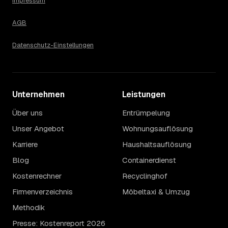
Impressum
Auch anrechenbare Wertgegenstände oder ein hoher
Sondermüllanteil verschieben den Endpreis. Den genauen
AGB
Betrag für Ihren Fall erfahren Sie erst nach einer kurzen,
kostenlosen Einschätzung.
Datenschutz-Einstellungen
Unternehmen
Leistungen
Über uns
Entrümpelung
Unser Angebot
Wohnungsauflösung
Karriere
Haushaltsauflösung
Blog
Containerdienst
Kostenrechner
Recyclinghof
Firmenverzeichnis
Möbeltaxi & Umzug
Methodik
Presse: Kostenreport 2026