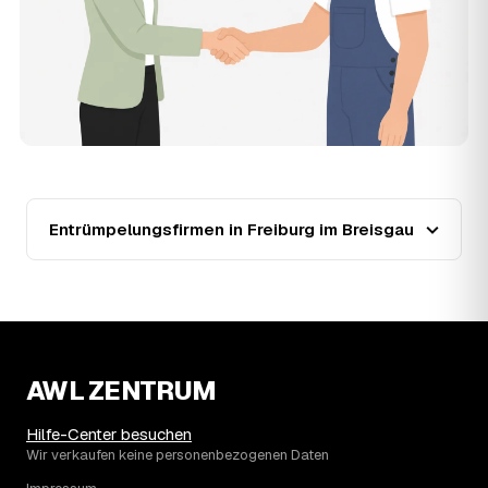
die Kosten in Freiburg im Breisgau bei etwa 1.840 €, das
entspricht im Schnitt rund 35,1 € je Quadratmeter.
Zugänglichkeit (Etage, Aufzug), Menge und Sperrmüllanteil
verschieben den Preis nach oben oder unten — den
genauen Festpreis nennt Ihnen der Entrümpler nach
kurzer Beschreibung.
13
Werden Entrümpelungen in Freiburg im Breisgau
in Zukunft teurer?
Seit 2023 verlief die Preisentwicklung in Freiburg im
Breisgau steigend (+27 %), mit dem bisherigen
Entrümpelungsfirmen in Freiburg im Breisgau
Höchststand im Jahr 2024. Eine Prognose lässt sich
daraus nicht ableiten, aber die Daten zeigen: Wer
frühzeitig anfragt, sichert sich das aktuelle Preisniveau
als Festpreis — unabhängig davon, wie sich der Markt
weiterentwickelt.
14
Warum schwankt der Preis zwischen 610 und
3.320 € in Freiburg im Breisgau?
AWL ZENTRUM
Die Spanne ergibt sich vor allem aus Menge und
Zugänglichkeit: Ein einzelner Keller oder Dachboden liegt
Hilfe-Center besuchen
eher am unteren Ende, eine voll möblierte Wohnung mit
Wir verkaufen keine personenbezogenen Daten
Etage ohne Aufzug oder viel Sperrmüll eher am oberen.