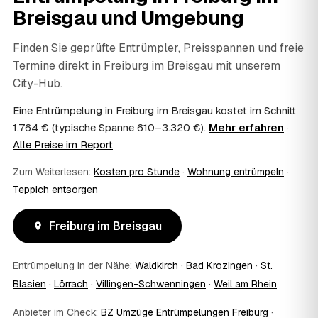
absetzen, sofern es um einen selbst genutzten Haushalt
Breisgau
und Umgebung
geht und Sie die Rechnung per Überweisung begleichen.
AWL Zentrum vermittelt nur die Entrümpler und ersetzt
Finden Sie geprüfte Entrümpler, Preisspannen und freie
keine Steuerberatung — die konkrete Anrechnung klären
Termine direkt in
Freiburg im Breisgau
mit unserem
Sie mit Ihrem Finanzamt oder Steuerberater.
07
City-Hub.
Übernimmt das Sozialamt oder Jobcenter die
Kosten?
Eine Entrümpelung in Freiburg im Breisgau kostet im Schnitt
Im Einzelfall ist das möglich — etwa bei einer
1.764 € (typische Spanne 610–3.320 €).
Mehr erfahren
·
Wohnungsauflösung im Rahmen von Sozialhilfe oder
Alle Preise im Report
einem vom Amt veranlassten Umzug. Wichtig: Den Antrag
stellen Sie vor Auftragserteilung beim zuständigen Amt
Zum Weiterlesen:
Kosten pro Stunde
·
Wohnung entrümpeln
·
und holen die Kostenübernahme schriftlich ein. AWL
Teppich entsorgen
Zentrum vermittelt die Entrümpler, entscheidet aber nicht
über die Kostenübernahme.
08
Bekomme ich einen Entsorgungsnachweis?
Freiburg im Breisgau
Ja. Die Partner entsorgen über zugelassene Höfe und
stellen auf Wunsch einen Entsorgungsnachweis aus —
Entrümpelung in der Nähe:
Waldkirch
·
Bad Krozingen
·
St.
wichtig zum Beispiel für Vermieter, Nachlassverwaltung
Blasien
oder die eigene Dokumentation.
·
Lörrach
·
Villingen-Schwenningen
·
Weil am Rhein
09
Muss ich bei der Entrümpelung anwesend sein?
Anbieter im Check:
BZ Umzüge Entrümpelungen Freiburg
·
Nicht zwingend. Viele Kunden in Freiburg im Breisgau sind