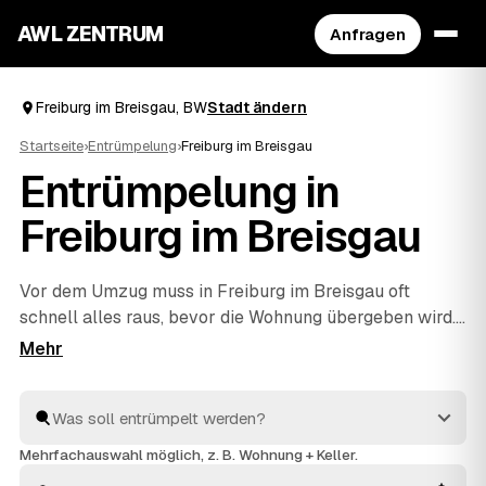
AWL ZENTRUM
Anfragen
Freiburg im Breisgau, BW
Stadt ändern
Startseite
›
Entrümpelung
›
Freiburg im Breisgau
Entrümpelung in
Freiburg im Breisgau
Vor dem Umzug muss in Freiburg im Breisgau oft
schnell alles raus, bevor die Wohnung übergeben wird.
Statt unter Zeitdruck den erstbesten Betrieb zu
nehmen, stellen Sie über AWL eine Anfrage und
bekommen Festpreis-Angebote geprüfter Entrümpler
aus Freiburg im Breisgau bis
Waldkirch
und
Bad
Krozingen
. So vergleichen Sie Preise und Termine, auch
Mehrfachauswahl möglich, z. B. Wohnung + Keller.
wenn es eilig ist. Die Profis kümmern sich ums