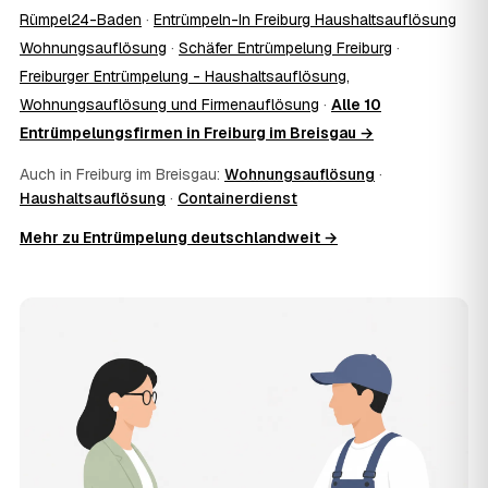
Rümpel24-Baden
·
Entrümpeln-In Freiburg Haushaltsauflösung
nur zur Übergabe und zum Abschluss vor Ort; den
genauen Ablauf — etwa die Schlüsselübergabe —
Wohnungsauflösung
·
Schäfer Entrümpelung Freiburg
·
stimmen Sie direkt mit dem Entrümpler ab.
Freiburger Entrümpelung - Haushaltsauflösung,
10
Was ist im Festpreis enthalten?
Wohnungsauflösung und Firmenauflösung
·
Alle 10
Der Festpreis deckt in der Regel das komplette
Entrümpelungsfirmen in Freiburg im Breisgau →
Ausräumen, Tragen und Verladen, den Transport sowie die
fachgerechte Entsorgung ab — auf Wunsch inklusive
Auch in Freiburg im Breisgau:
Wohnungsauflösung
·
besenreiner Übergabe. Es gibt keine versteckten
Haushaltsauflösung
·
Containerdienst
Zusatzkosten: Was vereinbart ist, gilt. Anrechenbare
Wertgegenstände senken den Endpreis zusätzlich.
Mehr zu Entrümpelung deutschlandweit →
11
Was kostet die Anfrage über AWL Zentrum?
Die Anfrage ist kostenlos und unverbindlich. AWL
Zentrum ist Vermittler: Sie schildern einmal, was raus
muss, und erhalten mehrere Festpreis-Angebote geprüfter
Entrümpler aus Freiburg im Breisgau zum Vergleichen.
Bezahlt wird nur der Entrümpler, den Sie selbst
auswählen.
12
Was kostet die Entrümpelung einer normalen
Wohnung in Freiburg im Breisgau?
Für eine durchschnittliche Wohnung mit rund 65 m² liegen