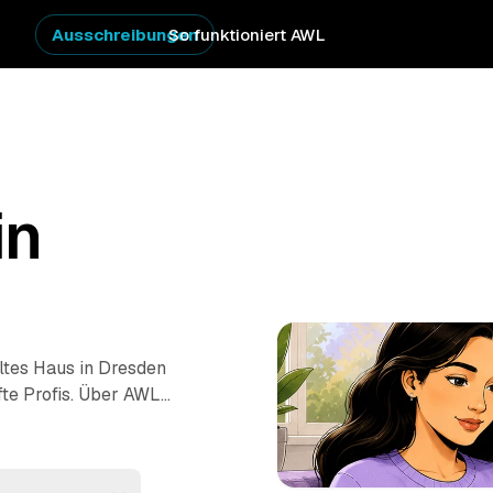
Ausschreibungen
So funktioniert AWL
in
ltes Haus in Dresden
fte Profis. Über AWL
ehrere Festpreis-
lären zu müssen. Die
fachgerecht. Sie