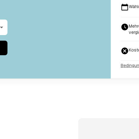
Wähl
Mehr
vergl
Kost
Bedingu