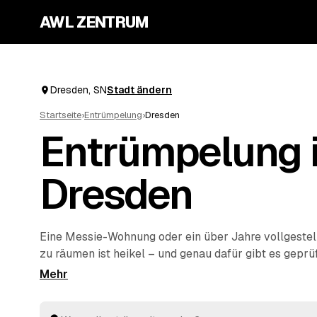
AWL ZENTRUM
Dresden, SN
Stadt ändern
Startseite
›
Entrümpelung
›
Dresden
Entrümpelung 
Dresden
Eine Messie-Wohnung oder ein über Jahre vollgestel
zu räumen ist heikel – und genau dafür gibt es geprü
schildern Sie diskret, worum es geht, und erhalten m
Angebote, ohne die Sache jedem Betrieb einzeln erk
Anbieter aus Ihrer Region räumen aus und entsorgen 