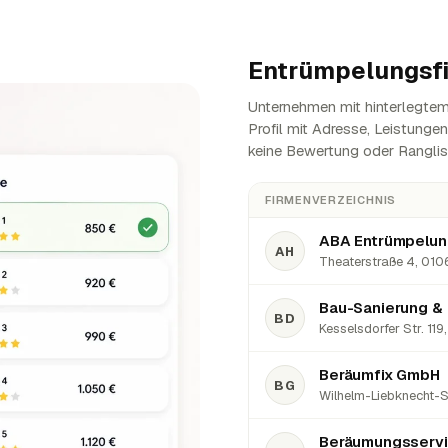
Entrümpelungsf
Unternehmen mit hinterlegtem
Profil mit Adresse, Leistunge
keine Bewertung oder Ranglis
FIRMENVERZEICHNIS
AH
Theaterstraße 4, 0106
Bau-Sanierung & 
BD
Kesselsdorfer Str. 119
Beräumfix GmbH
BG
Wilhelm-Liebknecht-S
Beräumungsservi