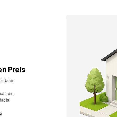
n Preis
die beim
cht die
dacht.
g