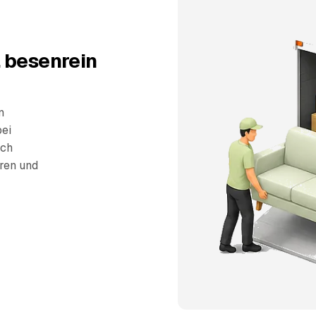
 besenrein
n
bei
sch
eren und