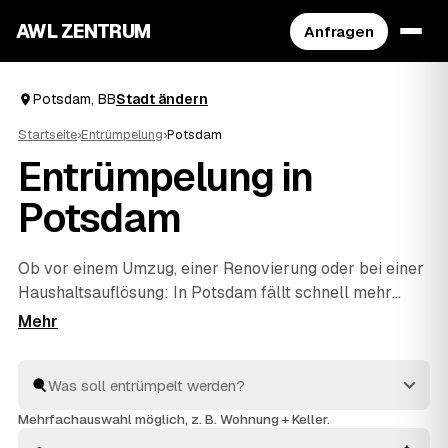
AWL ZENTRUM
Anfragen
Potsdam, BB
Stadt ändern
Startseite
›
Entrümpelung
›
Potsdam
Entrümpelung in
Potsdam
Ob vor einem Umzug, einer Renovierung oder bei einer
Haushaltsauflösung
: In Potsdam fällt schnell mehr
Hausrat an, als man allein wegbekommt. Über AWL
geben Sie mit wenigen Klicks an, was entrümpelt
werden soll, und erhalten passende Festpreis-
Angebote von geprüften Betrieben rund um Potsdam
bis
Werder (Havel)
und
Ludwigsfelde
. So finden Sie ohne
Mehrfachauswahl möglich, z. B. Wohnung + Keller.
langes Suchen den richtigen Partner und müssen keine