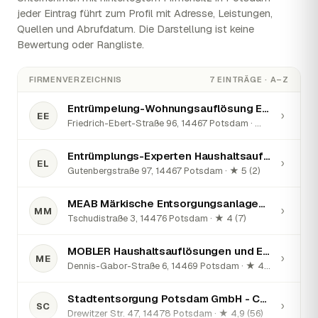
jeder Eintrag führt zum Profil mit Adresse, Leistungen,
Quellen und Abrufdatum. Die Darstellung ist keine
Bewertung oder Rangliste.
FIRMENVERZEICHNIS
7 EINTRÄGE · A–Z
Entrümpelung-Wohnungsauflösung Edel
›
EE
Friedrich-Ebert-Straße 96, 14467 Potsdam · ★ 3 (2)
Entrümplungs-Experten Haushaltsauflösung und Entrümpelung Laleike
›
EL
Gutenbergstraße 97, 14467 Potsdam · ★ 5 (2)
MEAB Märkische Entsorgungsanlagen-Betriebsgesellschaft mbH
›
MM
Tschudistraße 3, 14476 Potsdam · ★ 4 (7)
MOBLER Haushaltsauflösungen und Entrümpelungen
›
ME
Dennis-Gabor-Straße 6, 14469 Potsdam · ★ 4,8 (50)
Stadtentsorgung Potsdam GmbH - Containerdienst
›
SC
Drewitzer Str. 47, 14478 Potsdam · ★ 4,9 (56)