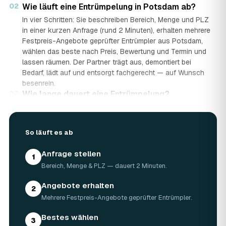
02
Wie läuft eine Entrümpelung in Potsdam ab?
In vier Schritten: Sie beschreiben Bereich, Menge und PLZ
in einer kurzen Anfrage (rund 2 Minuten), erhalten mehrere
Festpreis-Angebote geprüfter Entrümpler aus Potsdam,
wählen das beste nach Preis, Bewertung und Termin und
lassen räumen. Der Partner trägt aus, demontiert bei
Bedarf, lädt auf und entsorgt fachgerecht — auf Wunsch
besenrein.
03
Wie lange dauert eine Entrümpelung?
Das hängt von der Größe ab: Ein Keller oder einzelner
Raum ist oft an einem halben bis ganzen Tag geräumt,
eine komplette Wohnung oder ein Haus in Potsdam kann
So läuft es ab
ein bis zwei Tage dauern. Einen Termin gibt es häufig
schon innerhalb weniger Tage, bei akuten Fällen wie einer
Anfrage stellen
1
Messie-Wohnung auch kurzfristig.
Bereich, Menge & PLZ — dauert 2 Minuten.
04
Welche Gegenstände werden bei der
Entrümpelung entsorgt?
Angebote erhalten
2
Mitgenommen wird praktisch der gesamte Hausrat: Möbel,
Mehrere Festpreis-Angebote geprüfter Entrümpler.
Elektrogeräte, Teppiche, Kleidung, Kartons, Sperrmüll
sowie Keller- und Dachbodengerümpel. Sondermüll und
Bestes wählen
3