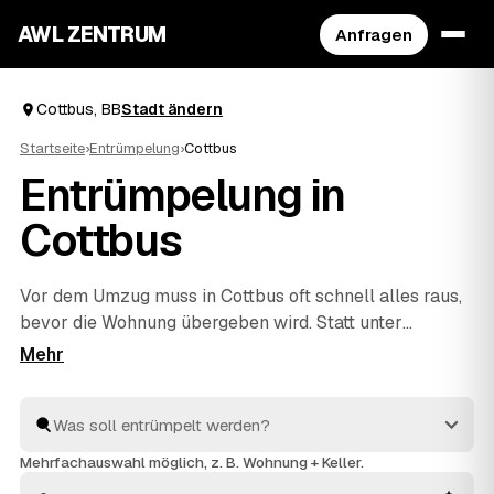
AWL ZENTRUM
Anfragen
Cottbus, BB
Stadt ändern
Startseite
›
Entrümpelung
›
Cottbus
Entrümpelung in
Cottbus
Vor dem Umzug muss in Cottbus oft schnell alles raus,
bevor die Wohnung übergeben wird. Statt unter
Zeitdruck den erstbesten Betrieb zu nehmen, stellen
Sie über AWL eine Anfrage und bekommen Festpreis-
Angebote geprüfter Entrümpler aus Cottbus bis
Hoyerswerda
und
Eisenhüttenstadt
. So vergleichen Sie
Preise und Termine, auch wenn es eilig ist. Die Profis
Mehrfachauswahl möglich, z. B. Wohnung + Keller.
kümmern sich ums Ausräumen und die fachgerechte