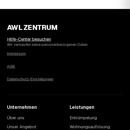
wie sich der Markt weiterentwickelt.
14
Warum schwankt der Preis zwischen 640 und
2.450 € in Cottbus?
Die Spanne ergibt sich vor allem aus Menge und
AWL ZENTRUM
Zugänglichkeit: Ein einzelner Keller oder Dachboden liegt
eher am unteren Ende, eine voll möblierte Wohnung mit
Hilfe-Center besuchen
Etage ohne Aufzug oder viel Sperrmüll eher am oberen.
Wir verkaufen keine personenbezogenen Daten
Auch anrechenbare Wertgegenstände oder ein hoher
Impressum
Sondermüllanteil verschieben den Endpreis. Den genauen
Betrag für Ihren Fall erfahren Sie erst nach einer kurzen,
AGB
kostenlosen Einschätzung.
Datenschutz-Einstellungen
Unternehmen
Leistungen
Über uns
Entrümpelung
Unser Angebot
Wohnungsauflösung