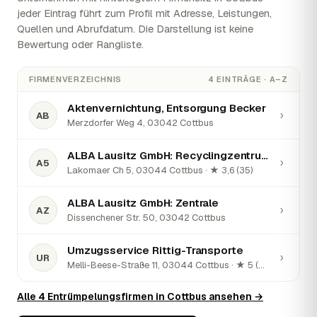
jeder Eintrag führt zum Profil mit Adresse, Leistungen,
Quellen und Abrufdatum. Die Darstellung ist keine
Bewertung oder Rangliste.
FIRMENVERZEICHNIS
4 EINTRÄGE · A–Z
Aktenvernichtung, Entsorgung Becker
›
AB
Merzdorfer Weg 4, 03042 Cottbus
ALBA Lausitz GmbH: Recyclingzentrum Lakomaer Chaussee 5
›
A5
Lakomaer Ch 5, 03044 Cottbus · ★ 3,6 (35)
ALBA Lausitz GmbH: Zentrale
›
AZ
Dissenchener Str. 50, 03042 Cottbus
Umzugsservice Rittig-Transporte
›
UR
Melli-Beese-Straße 11, 03044 Cottbus · ★ 5 (84)
Alle 4 Entrümpelungsfirmen in Cottbus ansehen →