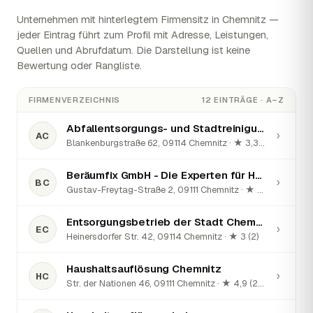
Unternehmen mit hinterlegtem Firmensitz in Chemnitz —
jeder Eintrag führt zum Profil mit Adresse, Leistungen,
Quellen und Abrufdatum. Die Darstellung ist keine
Bewertung oder Rangliste.
FIRMENVERZEICHNIS
12 EINTRÄGE · A–Z
Abfallentsorgungs- und Stadtreinigungsbetrieb der Stadt Chemnitz
›
AC
Blankenburgstraße 62, 09114 Chemnitz · ★ 3,3 (134)
Beräumfix GmbH - Die Experten für Haushaltsauflösung in Chemnitz
›
BC
Gustav-Freytag-Straße 2, 09111 Chemnitz · ★ 4,9 (7)
Entsorgungsbetrieb der Stadt Chemnitz
›
EC
Heinersdorfer Str. 42, 09114 Chemnitz · ★ 3 (2)
Haushaltsauflösung Chemnitz
›
HC
Str. der Nationen 46, 09111 Chemnitz · ★ 4,9 (28)