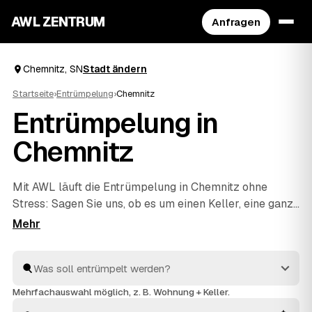
AWL ZENTRUM
Anfragen
Chemnitz, SN
Stadt ändern
Startseite
›
Entrümpelung
›
Chemnitz
Entrümpelung in
Chemnitz
Mit AWL läuft die Entrümpelung in Chemnitz ohne
Stress: Sagen Sie uns, ob es um einen Keller, eine ganze
Wohnung, ein Haus oder eine Messie-Wohnung geht,
und Sie bekommen dafür mehrere Festpreis-Angebote
auf einmal. Die Anbieter sind geprüft und aus Ihrer
Nähe – von Chemnitz bis
Zwickau
und
Freiberg
. So
sparen Sie sich das einzelne Anfragen und sehen direkt,
Mehrfachauswahl möglich, z. B. Wohnung + Keller.
welches Angebot am besten passt.