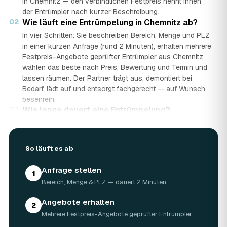
in Chemnitz — den verbindlichen Festpreis nennt Ihnen
der Entrümpler nach kurzer Beschreibung.
02
Wie läuft eine Entrümpelung in Chemnitz ab?
In vier Schritten: Sie beschreiben Bereich, Menge und PLZ
in einer kurzen Anfrage (rund 2 Minuten), erhalten mehrere
Festpreis-Angebote geprüfter Entrümpler aus Chemnitz,
wählen das beste nach Preis, Bewertung und Termin und
lassen räumen. Der Partner trägt aus, demontiert bei
Bedarf, lädt auf und entsorgt fachgerecht — auf Wunsch
besenrein.
03
Wie lange dauert eine Entrümpelung?
Das hängt von der Größe ab: Ein Keller oder einzelner
Raum ist oft an einem halben bis ganzen Tag geräumt,
eine komplette Wohnung oder ein Haus in Chemnitz kann
So läuft es ab
ein bis zwei Tage dauern. Einen Termin gibt es häufig
schon innerhalb weniger Tage, bei akuten Fällen wie einer
Anfrage stellen
1
Messie-Wohnung auch kurzfristig.
Bereich, Menge & PLZ — dauert 2 Minuten.
04
Welche Gegenstände werden bei der
Entrümpelung entsorgt?
Angebote erhalten
2
Mitgenommen wird praktisch der gesamte Hausrat: Möbel,
Mehrere Festpreis-Angebote geprüfter Entrümpler.
Elektrogeräte, Teppiche, Kleidung, Kartons, Sperrmüll