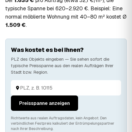
bei
1.635 €
pro Auftrag (etwa 32,1 €/m²), die
typische Spanne bei 620–2.920 €. Beispiel: Eine
normal möblierte Wohnung mit 40–80 m² kostet Ø
1.509 €
.
Was kostet es bei Ihnen?
PLZ des Objekts eingeben — Sie sehen sofort die
typische Preisspanne aus den realen Aufträgen Ihrer
Stadt bzw. Region.
Preisspanne anzeigen
Richtwerte aus realen Auftragsdaten, kein Angebot. Den
verbindlichen Festpreis kalkuliert der Entrümpelungspartner
nach Ihrer Beschreibung.