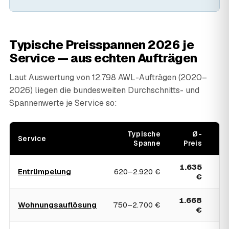
Typische Preisspannen 2026 je
Service — aus echten Aufträgen
Laut Auswertung von 12.798 AWL-Aufträgen (2020–
2026) liegen die bundesweiten Durchschnitts- und
Spannenwerte je Service so:
Typische
Ø-
Service
Spanne
Preis
€
1.635
3
Entrümpelung
620–2.920 €
€
1.668
3
Wohnungsauflösung
750–2.700 €
€