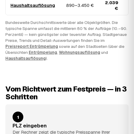
2.039
3
Haushaltsauflösung
890–3.450 €
€
Bundesweite Durchschnittswerte über alle Objektgrößen. Die
typische Spanne umfasst die mittleren 80 % der Aufträge (10.–90.
Perzentil) — kein günstigster oder teuerster Auftrag. Stadtgenaue
Preise, Trends und Detail-Auswertungen finden Sie im
Preisreport Entrümpelung
sowie auf den Stadtseiten (über die
Übersichten
Entrümpelung
,
Wohnungsauflösung
und
Haushaltsauflösung
).
Vom Richtwert zum Festpreis — in 3
Schritten
1
PLZ eingeben
Der Rechner zeigt die typische Preisspanne Ihrer