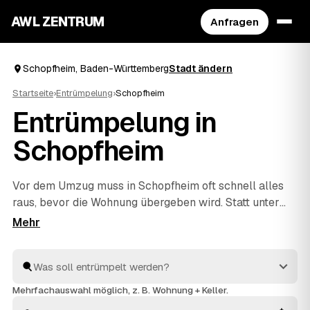
AWL ZENTRUM
Anfragen
Schopfheim, Baden-Württemberg
Stadt ändern
Startseite
›
Entrümpelung
›
Schopfheim
Entrümpelung in
Schopfheim
Vor dem Umzug muss in Schopfheim oft schnell alles
raus, bevor die Wohnung übergeben wird. Statt unter
Zeitdruck den erstbesten Betrieb zu nehmen, stellen
Sie über AWL eine Anfrage und bekommen Festpreis-
Angebote geprüfter Entrümpler aus Schopfheim bis
Wehr
und
Rheinfelden
. So vergleichen Sie Preise und
Termine, auch wenn es eilig ist. Die Profis kümmern
Mehrfachauswahl möglich, z. B. Wohnung + Keller.
sich ums Ausräumen und die fachgerechte Entsorgung.