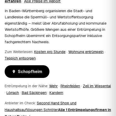
erfahren
·
Alle Preise im Report
einem vom Amt veranlassten Umzug. Wichtig: Den Antrag
stellen Sie vor Auftragserteilung beim zuständigen Amt
In Baden-Württemberg organisieren die Stadt- und
und holen die Kostenübernahme schriftlich ein. AWL
Landkreise die Sperrmüll- und Wertstoffentsorgung
Zentrum vermittelt die Entrümpler, entscheidet aber nicht
eigenständig – meist über Abrufabholung und kommunale
über die Kostenübernahme.
Wertstoffhöfe. Größere Mengen aus einer Entrümpelung in
08
Bekomme ich einen Entsorgungsnachweis?
Schopfheim übernimmt ein Entsorgungspartner inklusive
Ja. Die Partner entsorgen über zugelassene Höfe und
fachgerechtem Nachweis.
stellen auf Wunsch einen Entsorgungsnachweis aus —
wichtig zum Beispiel für Vermieter, Nachlassverwaltung
Zum Weiterlesen:
Kosten pro Stunde
·
Wohnung entrümpeln
·
oder die eigene Dokumentation.
09
Muss ich bei der Entrümpelung anwesend sein?
Teppich entsorgen
Nicht zwingend. Viele Kunden in Schopfheim sind nur zur
Übergabe und zum Abschluss vor Ort; den genauen
Schopfheim
Ablauf — etwa die Schlüsselübergabe — stimmen Sie
direkt mit dem Entrümpler ab.
Entrümpelung in der Nähe:
Wehr
·
Rheinfelden
·
Zell im Wiesental
10
Was ist im Festpreis enthalten?
·
Lörrach
·
Bad Säckingen
·
Kandern
Der Festpreis deckt in der Regel das komplette
Ausräumen, Tragen und Verladen, den Transport sowie die
Anbieter im Check:
Second Hand Shop und
fachgerechte Entsorgung ab — auf Wunsch inklusive
Haushaltsauflösungen Schröter
besenreiner Übergabe. Es gibt keine versteckten
Alle 1 Entrümpelungsfirmen in
Zusatzkosten: Was vereinbart ist, gilt. Anrechenbare