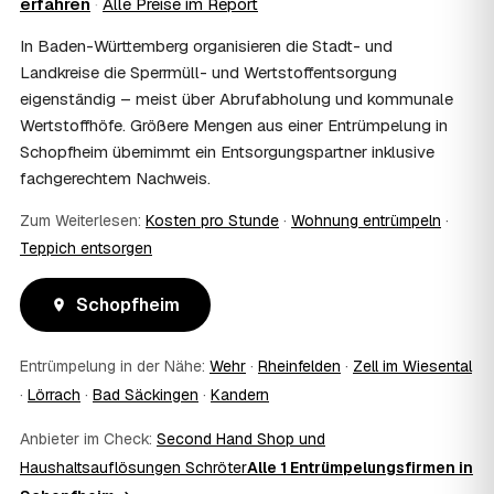
erfahren
·
Alle Preise im Report
einem vom Amt veranlassten Umzug. Wichtig: Den Antrag
stellen Sie vor Auftragserteilung beim zuständigen Amt
In Baden-Württemberg organisieren die Stadt- und
und holen die Kostenübernahme schriftlich ein. AWL
Landkreise die Sperrmüll- und Wertstoffentsorgung
Zentrum vermittelt die Entrümpler, entscheidet aber nicht
eigenständig – meist über Abrufabholung und kommunale
über die Kostenübernahme.
Wertstoffhöfe. Größere Mengen aus einer Entrümpelung in
08
Bekomme ich einen Entsorgungsnachweis?
Schopfheim übernimmt ein Entsorgungspartner inklusive
Ja. Die Partner entsorgen über zugelassene Höfe und
fachgerechtem Nachweis.
stellen auf Wunsch einen Entsorgungsnachweis aus —
wichtig zum Beispiel für Vermieter, Nachlassverwaltung
Zum Weiterlesen:
Kosten pro Stunde
·
Wohnung entrümpeln
·
oder die eigene Dokumentation.
09
Muss ich bei der Entrümpelung anwesend sein?
Teppich entsorgen
Nicht zwingend. Viele Kunden in Schopfheim sind nur zur
Übergabe und zum Abschluss vor Ort; den genauen
Schopfheim
Ablauf — etwa die Schlüsselübergabe — stimmen Sie
direkt mit dem Entrümpler ab.
Entrümpelung in der Nähe:
Wehr
·
Rheinfelden
·
Zell im Wiesental
10
Was ist im Festpreis enthalten?
·
Lörrach
·
Bad Säckingen
·
Kandern
Der Festpreis deckt in der Regel das komplette
Ausräumen, Tragen und Verladen, den Transport sowie die
Anbieter im Check:
Second Hand Shop und
fachgerechte Entsorgung ab — auf Wunsch inklusive
Haushaltsauflösungen Schröter
besenreiner Übergabe. Es gibt keine versteckten
Alle 1 Entrümpelungsfirmen in
Zusatzkosten: Was vereinbart ist, gilt. Anrechenbare