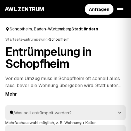
AWL ZENTRUM
Anfragen
Schopfheim, Baden-Württemberg
Stadt ändern
Startseite
›
Entrümpelung
›
Schopfheim
Entrümpelung in
Schopfheim
Vor dem Umzug muss in Schopfheim oft schnell alles
raus, bevor die Wohnung übergeben wird. Statt unter
Zeitdruck den erstbesten Betrieb zu nehmen, stellen
Sie über AWL eine Anfrage und bekommen Festpreis-
Angebote geprüfter Entrümpler aus Schopfheim bis
Wehr
und
Rheinfelden
. So vergleichen Sie Preise und
Termine, auch wenn es eilig ist. Die Profis kümmern
Mehrfachauswahl möglich, z. B. Wohnung + Keller.
sich ums Ausräumen und die fachgerechte Entsorgung.