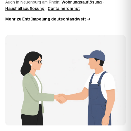
Auch in Neuenburg am Rhein:
Wohnungsauflösung
·
Ausräumen, Tragen und Verladen, den Transport sowie die
Haushaltsauflösung
·
Containerdienst
fachgerechte Entsorgung ab — auf Wunsch inklusive
besenreiner Übergabe. Es gibt keine versteckten
Mehr zu Entrümpelung deutschlandweit →
Zusatzkosten: Was vereinbart ist, gilt. Anrechenbare
Wertgegenstände senken den Endpreis zusätzlich.
11
Was kostet die Anfrage über AWL Zentrum?
Die Anfrage ist kostenlos und unverbindlich. AWL
Zentrum ist Vermittler: Sie schildern einmal, was raus
muss, und erhalten mehrere Festpreis-Angebote geprüfter
Entrümpler aus Neuenburg am Rhein zum Vergleichen.
Bezahlt wird nur der Entrümpler, den Sie selbst
auswählen.
12
Was kostet die Entrümpelung einer normalen
Wohnung in Neuenburg am Rhein?
Für eine durchschnittliche Wohnung mit rund 65 m² liegen
die Kosten in Neuenburg am Rhein bei etwa 1.840 €, das
entspricht im Schnitt rund 32,8 € je Quadratmeter.
Zugänglichkeit (Etage, Aufzug), Menge und Sperrmüllanteil
verschieben den Preis nach oben oder unten — den
genauen Festpreis nennt Ihnen der Entrümpler nach
kurzer Beschreibung.