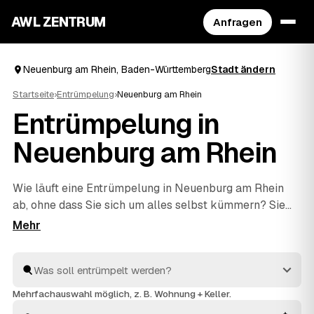
AWL ZENTRUM
Anfragen
Neuenburg am Rhein, Baden-Württemberg
Stadt ändern
Startseite
›
Entrümpelung
›
Neuenburg am Rhein
Entrümpelung in
Neuenburg am Rhein
Wie läuft eine Entrümpelung in Neuenburg am Rhein
ab, ohne dass Sie sich um alles selbst kümmern? Sie
beschreiben bei AWL einmal, was weg soll – vom
einzelnen Keller bis zur kompletten
Haushaltsauflösung
–, dann melden sich geprüfte
Anbieter aus Baden-Württemberg mit verbindlichen
Festpreisen. Sie wählen das beste Angebot aus, der
Mehrfachauswahl möglich, z. B. Wohnung + Keller.
Rest passiert vor Ort: ausräumen, abtransportieren,