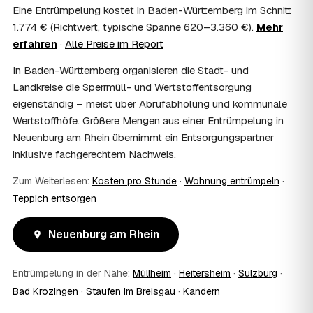
Eine Entrümpelung kostet in Baden-Württemberg im Schnitt
Kosten?
1.774 € (Richtwert, typische Spanne 620–3.360 €).
Mehr
Im Einzelfall ist das möglich — etwa bei einer
erfahren
·
Alle Preise im Report
Wohnungsauflösung im Rahmen von Sozialhilfe oder
einem vom Amt veranlassten Umzug. Wichtig: Den Antrag
In Baden-Württemberg organisieren die Stadt- und
stellen Sie vor Auftragserteilung beim zuständigen Amt
Landkreise die Sperrmüll- und Wertstoffentsorgung
und holen die Kostenübernahme schriftlich ein. AWL
eigenständig – meist über Abrufabholung und kommunale
Zentrum vermittelt die Entrümpler, entscheidet aber nicht
über die Kostenübernahme.
Wertstoffhöfe. Größere Mengen aus einer Entrümpelung in
08
Bekomme ich einen Entsorgungsnachweis?
Neuenburg am Rhein übernimmt ein Entsorgungspartner
Ja. Die Partner entsorgen über zugelassene Höfe und
inklusive fachgerechtem Nachweis.
stellen auf Wunsch einen Entsorgungsnachweis aus —
Zum Weiterlesen:
wichtig zum Beispiel für Vermieter, Nachlassverwaltung
Kosten pro Stunde
·
Wohnung entrümpeln
·
oder die eigene Dokumentation.
Teppich entsorgen
09
Muss ich bei der Entrümpelung anwesend sein?
Nicht zwingend. Viele Kunden in Neuenburg am Rhein sind
Neuenburg am Rhein
nur zur Übergabe und zum Abschluss vor Ort; den
genauen Ablauf — etwa die Schlüsselübergabe —
stimmen Sie direkt mit dem Entrümpler ab.
Entrümpelung in der Nähe:
Müllheim
·
Heitersheim
·
Sulzburg
·
10
Was ist im Festpreis enthalten?
Bad Krozingen
·
Staufen im Breisgau
·
Kandern
Der Festpreis deckt in der Regel das komplette