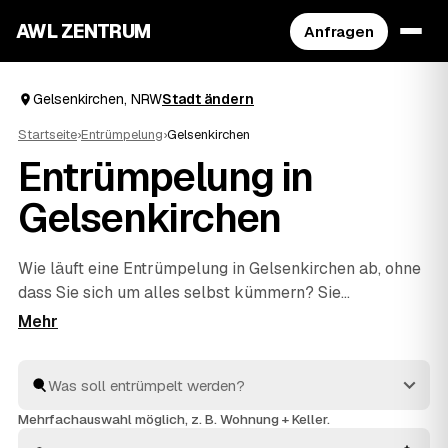
AWL ZENTRUM
Anfragen
Gelsenkirchen, NRW
Stadt ändern
Startseite
›
Entrümpelung
›
Gelsenkirchen
Entrümpelung in
Gelsenkirchen
Wie läuft eine Entrümpelung in Gelsenkirchen ab, ohne
dass Sie sich um alles selbst kümmern? Sie
beschreiben bei AWL einmal, was weg soll – vom
einzelnen Keller bis zur kompletten
Haushaltsauflösung
–, dann melden sich geprüfte
Anbieter aus NRW mit verbindlichen Festpreisen. Sie
wählen das beste Angebot aus, der Rest passiert vor
Mehrfachauswahl möglich, z. B. Wohnung + Keller.
Ort: ausräumen, abtransportieren, fachgerecht