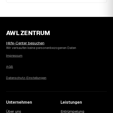
das aktuelle Preisniveau als Festpreis — unabhängig
davon, wie sich der Markt weiterentwickelt.
14
Warum schwankt der Preis zwischen 600 und
2.520 € in Gelsenkirchen?
Die Spanne ergibt sich vor allem aus Menge und
Zugänglichkeit: Ein einzelner Keller oder Dachboden liegt
AWL ZENTRUM
eher am unteren Ende, eine voll möblierte Wohnung mit
Etage ohne Aufzug oder viel Sperrmüll eher am oberen.
Hilfe-Center besuchen
Auch anrechenbare Wertgegenstände oder ein hoher
Wir verkaufen keine personenbezogenen Daten
Sondermüllanteil verschieben den Endpreis. Den genauen
Betrag für Ihren Fall erfahren Sie erst nach einer kurzen,
Impressum
kostenlosen Einschätzung.
AGB
Datenschutz-Einstellungen
Unternehmen
Leistungen
Über uns
Entrümpelung