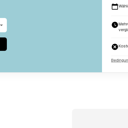
Wähl
Mehr
vergl
Kost
Bedingu