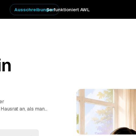
Ausschreibungen
So funktioniert AWL
in
er
r Hausrat an, als man
 Klicks an, was
preis-Angebote von
gen
und
Balingen
. So