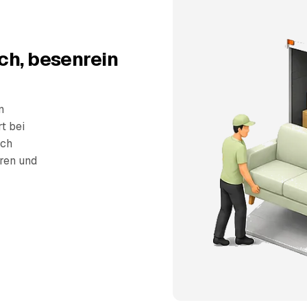
ch, besenrein
n
t bei
sch
eren und