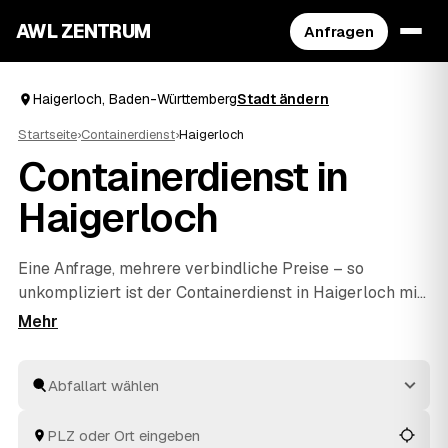
AWL ZENTRUM
Anfragen
Haigerloch, Baden-Württemberg
Stadt ändern
Startseite
›
Containerdienst
›
Haigerloch
Containerdienst in
Haigerloch
Eine Anfrage, mehrere verbindliche Preise – so
unkompliziert ist der Containerdienst in Haigerloch mit
AWL. Sie geben an, welche Abfallart raus soll und wie
viel ungefähr anfällt, und geprüfte Anbieter aus der
Region melden sich mit ihrem Festpreis. Der Container
kommt zu Ihnen, wird befüllt und wieder abgeholt, die
Entsorgung läuft fachgerecht. Sie vergleichen die
Angebote aus Haigerloch und
Geislingen
und
Balingen