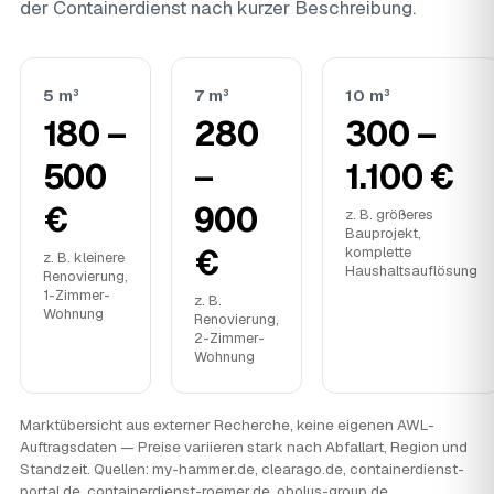
der Containerdienst nach kurzer Beschreibung.
5 m³
7 m³
10 m³
180 –
280
300 –
500
–
1.100 €
€
900
z. B. größeres
Bauprojekt,
€
komplette
z. B. kleinere
Haushaltsauflösung
Renovierung,
1-Zimmer-
z. B.
Wohnung
Renovierung,
2-Zimmer-
Wohnung
Marktübersicht aus externer Recherche, keine eigenen AWL-
Auftragsdaten — Preise variieren stark nach Abfallart, Region und
Standzeit. Quellen: my-hammer.de, clearago.de, containerdienst-
portal.de, containerdienst-roemer.de, obolus-group.de