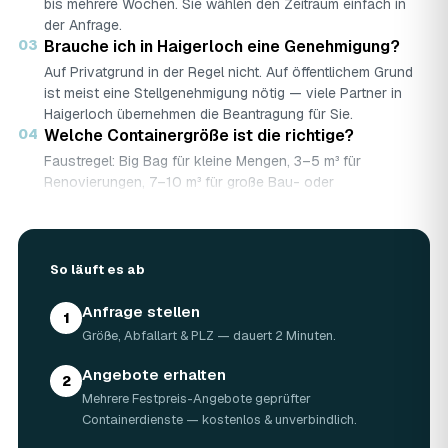
bis mehrere Wochen. Sie wählen den Zeitraum einfach in
der Anfrage.
03
Brauche ich in Haigerloch eine Genehmigung?
Auf Privatgrund in der Regel nicht. Auf öffentlichem Grund
ist meist eine Stellgenehmigung nötig — viele Partner in
Haigerloch übernehmen die Beantragung für Sie.
04
Welche Containergröße ist die richtige?
Faustregel: Big Bag für kleine Mengen, 3–5 m³ für
Renovierungen, 7–10 m³ für große Bau- oder
Abbruchprojekte.
05
Was darf rein — und was nicht?
Abfallarten werden getrennt gesammelt (Bauschutt,
So läuft es ab
Grünschnitt, Holz …). Sondermüll wie Asbest braucht eine
gesonderte Annahme.
Anfrage stellen
06
Was kostet ein Container in Haigerloch?
1
Größe, Abfallart & PLZ — dauert 2 Minuten.
Laut Marktrecherche (keine AWL-eigenen Auftragsdaten):
5 m³ ca. 180–500 €, 7 m³ ca. 280–900 €, 10 m³ ca.
Angebote erhalten
300–1.100 € — abhängig von Abfallart, Region und
2
Mehrere Festpreis-Angebote geprüfter
Standzeit (Details in der Marktübersicht unten). Ihren
Containerdienste — kostenlos & unverbindlich.
verbindlichen Festpreis für Haigerloch nennt Ihnen der
Containerdienst nach kurzer Beschreibung.