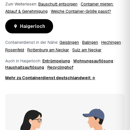
Zum Weiterlesen:
Bauschutt entsorgen
·
Container mieten:
Ablauf & Genehmigung
·
Welche Container-Größe passt?
Haigerloch
Containerdienst in der Nähe:
Geislingen
·
Balingen
·
Hechingen
·
Rosenfeld
·
Rottenburg am Neckar
·
Sulz am Neckar
Auch in Haigerloch:
Entrümpelung
·
Wohnungsauflösung
·
Haushaltsauflösung
·
Recyclinghof
Mehr zu Containerdienst deutschlandweit →