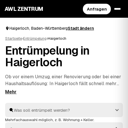
AWL ZENTRUM
Anfragen
Haigerloch, Baden-Württemberg
Stadt ändern
Startseite
›
Entrümpelung
›
Haigerloch
Entrümpelung in
Haigerloch
Ob vor einem Umzug, einer Renovierung oder bei einer
Haushaltsauflösung
: In Haigerloch fällt schnell mehr
Hausrat an, als man allein wegbekommt. Über AWL
geben Sie mit wenigen Klicks an, was entrümpelt
werden soll, und erhalten passende Festpreis-
Angebote von geprüften Betrieben rund um Haigerloch
bis
Geislingen
und
Balingen
. So finden Sie ohne langes
Mehrfachauswahl möglich, z. B. Wohnung + Keller.
Suchen den richtigen Partner und müssen keine Preise