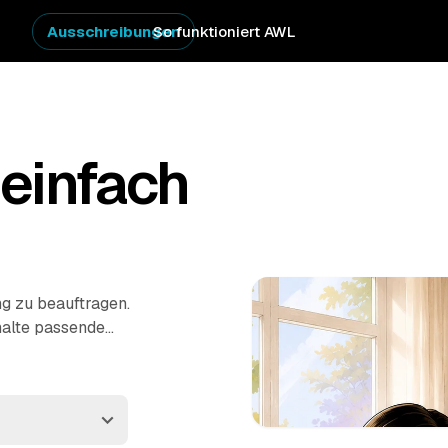
Ausschreibungen
So funktioniert AWL
einfach
ng zu beauftragen.
halte passende
ner Region. Ob
 – die Profis räumen
es die praktischste Art,