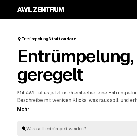
AWL ZENTRUM
Entrümpelung
Stadt ändern
Entrümpelung, 
geregelt
Mit AWL ist es jetzt noch einfacher, eine Entrümpelu
Beschreibe mit wenigen Klicks, was raus soll, und er
Festpreis-Angebote von geprüften Anbietern aus dei
Wohnung, Keller, Dachboden oder Haushaltsauflösung
schnell aus und entsorgen alles fachgerecht. So ist di
deine nächste Entrümpelung zu organisieren.