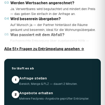
03
Werden Wertsachen angerechnet?
Ja. Verwertbares wird begutachtet und mindert den Preis
— das geben Sie einfach in der Anfrage an.
04
Wird besenrein übergeben?
Auf Wunsch ja — der Partner hinterlässt die Räume
geräumt und besenrein, ideal für die Wohnungsübergabe.
05
Was passiert mit dem Abfall?
Fachgerechte Entsorgung über zugelassene Höfe —
Wertstoffe werden recycelt oder gespendet, mit
Alle 51+ Fragen zu Entrümpelung ansehen →
Nachweis.
06
Ist die Anfrage kostenlos?
Ja, kostenlos und unverbindlich. Sie vergleichen mehrere
Angebote und entscheiden in Ruhe.
So läuft es ab
Anfrage stellen
1
Bereich, Menge & PLZ — dauert 2 Minuten.
Angebote erhalten
2
Mehrere Festpreis-Angebote geprüfter Entrümpler.