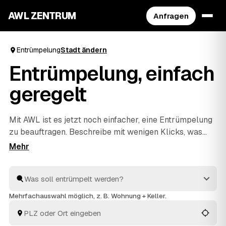
AWL ZENTRUM
Anfragen
Entrümpelung
Stadt ändern
Entrümpelung, einfach
geregelt
Mit AWL ist es jetzt noch einfacher, eine Entrümpelung
zu beauftragen. Beschreibe mit wenigen Klicks, was
raus soll, und erhalte passende Festpreis-Angebote
von geprüften Anbietern aus deiner Region. Ob
Wohnung, Keller, Dachboden oder Haushaltsauflösung
– die Profis räumen schnell aus und entsorgen alles
fachgerecht. So ist dies die praktischste Art, deine
Mehrfachauswahl möglich, z. B. Wohnung + Keller.
nächste Entrümpelung zu organisieren.