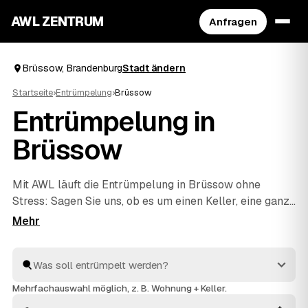
AWL ZENTRUM
Anfragen
Brüssow, Brandenburg
Stadt ändern
Startseite
›
Entrümpelung
›
Brüssow
Entrümpelung in
Brüssow
Mit AWL läuft die Entrümpelung in Brüssow ohne
Stress: Sagen Sie uns, ob es um einen Keller, eine ganze
Wohnung, ein Haus oder eine Messie-Wohnung geht,
und Sie bekommen dafür mehrere Festpreis-Angebote
auf einmal. Die Anbieter sind geprüft und aus Ihrer
Nähe – von Brüssow bis
Penkun
und
Pasewalk
. So
sparen Sie sich das einzelne Anfragen und sehen direkt,
Mehrfachauswahl möglich, z. B. Wohnung + Keller.
welches Angebot am besten passt.