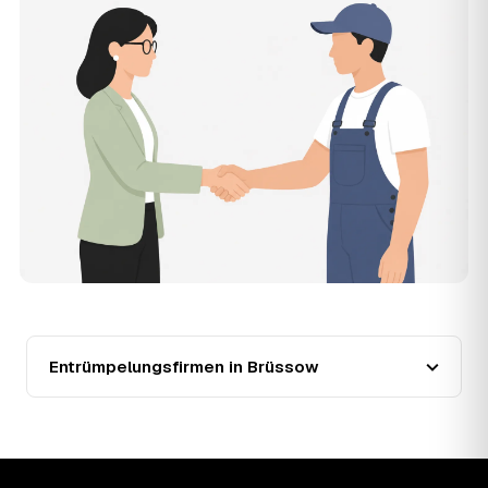
Zentrum ist Vermittler: Sie schildern einmal, was raus
muss, und erhalten mehrere Festpreis-Angebote geprüfter
Entrümpler aus Brüssow zum Vergleichen. Bezahlt wird
nur der Entrümpler, den Sie selbst auswählen.
12
Was kostet die Entrümpelung einer normalen
Wohnung in Brüssow?
Für eine durchschnittliche Wohnung mit rund 65 m² liegen
die Kosten in Brüssow bei etwa 1.840 €, das entspricht
im Schnitt rund 32,6 € je Quadratmeter. Zugänglichkeit
(Etage, Aufzug), Menge und Sperrmüllanteil verschieben
den Preis nach oben oder unten — den genauen
Festpreis nennt Ihnen der Entrümpler nach kurzer
Beschreibung.
13
Werden Entrümpelungen in Brüssow in Zukunft
teurer?
Seit 2020 verlief die Preisentwicklung in Brüssow fallend
Entrümpelungsfirmen in Brüssow
(−27 %), mit dem bisherigen Höchststand im Jahr 2020.
Eine Prognose lässt sich daraus nicht ableiten, aber die
Daten zeigen: Wer frühzeitig anfragt, sichert sich das
aktuelle Preisniveau als Festpreis — unabhängig davon,
wie sich der Markt weiterentwickelt.