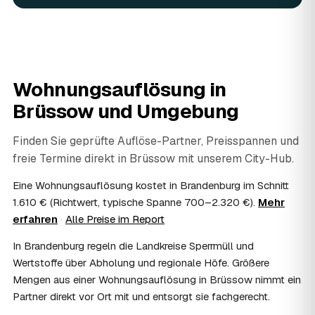
fachgerecht entsorgt.
07
Werden Wertsachen angerechnet?
Ja. Verwertbares wird begutachtet und mindert den Preis
— das geben Sie einfach in der Anfrage an.
08
Ist eine Wohnungsauflösung steuerlich
Wohnungsauflösung in
absetzbar?
Brüssow
und Umgebung
In vielen Fällen ja: Als haushaltsnahe Dienstleistung
lassen sich Arbeits- und Fahrtkosten anteilig von der
Steuer absetzen, bei einer Auflösung im Erbfall unter
Finden Sie geprüfte Auflöse-Partner, Preisspannen und
Umständen als Nachlassverbindlichkeit. Sie erhalten eine
freie Termine direkt in
Brüssow
mit unserem City-Hub.
ordentliche Rechnung mit ausgewiesenem Lohnanteil; die
genaue Anrechnung klären Sie mit Ihrem Steuerberater.
Eine Wohnungsauflösung kostet in Brandenburg im Schnitt
09
Muss ich bei der Wohnungsauflösung anwesend
1.610 € (Richtwert, typische Spanne 700–2.320 €).
Mehr
sein?
erfahren
·
Alle Preise im Report
Nicht zwingend. Viele Auflösungen in Brüssow laufen
In Brandenburg regeln die Landkreise Sperrmüll und
nach Schlüsselübergabe ohne Sie ab — praktisch, wenn
Sie weiter entfernt wohnen. Sie können aber jederzeit
Wertstoffe über Abholung und regionale Höfe. Größere
dabei sein, etwa um Wertsachen oder persönliche
Mengen aus einer Wohnungsauflösung in Brüssow nimmt ein
Unterlagen vorab zu sichern.
Partner direkt vor Ort mit und entsorgt sie fachgerecht.
10
Bekomme ich einen Entsorgungsnachweis?