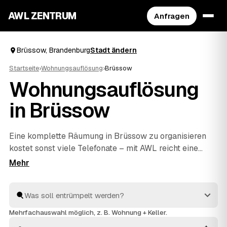
AWL ZENTRUM
Anfragen
Brüssow, Brandenburg
Stadt ändern
Startseite
›
Wohnungsauflösung
›
Brüssow
Wohnungsauflösung
in Brüssow
Eine komplette Räumung in Brüssow zu organisieren
kostet sonst viele Telefonate – mit AWL reicht eine
einzige Anfrage. Sie sagen, was weg soll, und
bekommen Festpreis-Angebote mehrerer geprüfter
Anbieter aus Brüssow und
Penkun
und
Pasewalk
zum
Vergleich. Vom letzten Karton bis zur besenreinen
Übergabe an Ihren Vermieter kümmern sich die Profis
Mehrfachauswahl möglich, z. B. Wohnung + Keller.
um alles. Sie wählen nur noch aus, wer den Auftrag