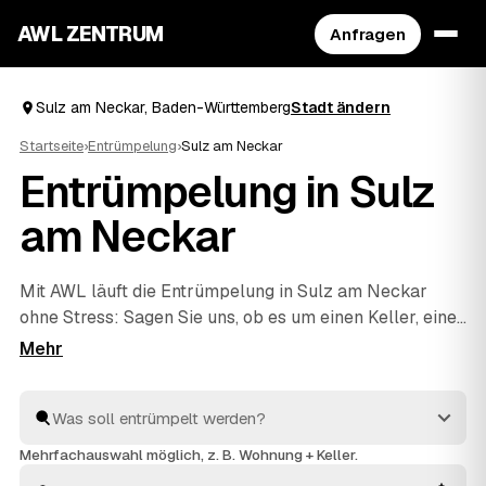
AWL ZENTRUM
Anfragen
Sulz am Neckar, Baden-Württemberg
Stadt ändern
Startseite
›
Entrümpelung
›
Sulz am Neckar
Entrümpelung in Sulz
am Neckar
Mit AWL läuft die Entrümpelung in Sulz am Neckar
ohne Stress: Sagen Sie uns, ob es um einen Keller, eine
ganze Wohnung, ein Haus oder eine Messie-Wohnung
geht, und Sie bekommen dafür mehrere Festpreis-
Angebote auf einmal. Die Anbieter sind geprüft und aus
Ihrer Nähe – von Sulz am Neckar bis
Dornhan
und
Oberndorf am Neckar
. So sparen Sie sich das einzelne
Mehrfachauswahl möglich, z. B. Wohnung + Keller.
Anfragen und sehen direkt, welches Angebot am besten