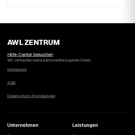
2023. Eine Prognose lässt sich daraus nicht ableiten,
aber die Daten zeigen: Wer frühzeitig anfragt, sichert sich
das aktuelle Preisniveau als Festpreis — unabhängig
davon, wie sich der Markt weiterentwickelt.
14
Warum schwankt der Preis zwischen 620 und
2.760 € in Sulz am Neckar?
AWL ZENTRUM
Die Spanne ergibt sich vor allem aus Menge und
Zugänglichkeit: Ein einzelner Keller oder Dachboden liegt
Hilfe-Center besuchen
eher am unteren Ende, eine voll möblierte Wohnung mit
Wir verkaufen keine personenbezogenen Daten
Etage ohne Aufzug oder viel Sperrmüll eher am oberen.
Impressum
Auch anrechenbare Wertgegenstände oder ein hoher
Sondermüllanteil verschieben den Endpreis. Den genauen
Betrag für Ihren Fall erfahren Sie erst nach einer kurzen,
AGB
kostenlosen Einschätzung.
Datenschutz-Einstellungen
Unternehmen
Leistungen