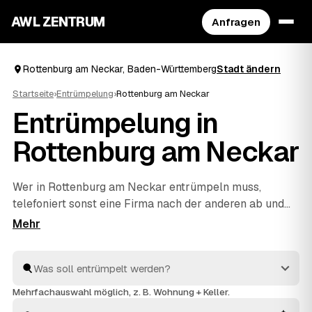
AWL ZENTRUM
Anfragen
Rottenburg am Neckar, Baden-Württemberg
Stadt ändern
Startseite
›
Entrümpelung
›
Rottenburg am Neckar
Entrümpelung in
Rottenburg am Neckar
Wer in Rottenburg am Neckar entrümpeln muss,
telefoniert sonst eine Firma nach der anderen ab und
rät bei jeder die Kosten neu. Mit AWL beschreiben Sie
Ihr Vorhaben ein einziges Mal – Keller, Dachboden,
Wohnung oder ganzes Haus – und bekommen dafür
feste Preise mehrerer geprüfter Anbieter aus Baden-
Württemberg. Sie legen die Angebote nebeneinander
Mehrfachauswahl möglich, z. B. Wohnung + Keller.
und sehen sofort, welches passt. Beauftragt wird erst,