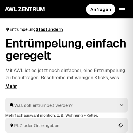
AWL ZENTRUM
Anfragen
Entrümpelung
Stadt ändern
Entrümpelung, einfach
geregelt
Mit AWL ist es jetzt noch einfacher, eine Entrümpelung
zu beauftragen. Beschreibe mit wenigen Klicks, was
raus soll, und erhalte passende Festpreis-Angebote
von geprüften Anbietern aus deiner Region. Ob
Wohnung, Keller, Dachboden oder Haushaltsauflösung
– die Profis räumen schnell aus und entsorgen alles
fachgerecht. So ist dies die praktischste Art, deine
Mehrfachauswahl möglich, z. B. Wohnung + Keller.
nächste Entrümpelung zu organisieren.