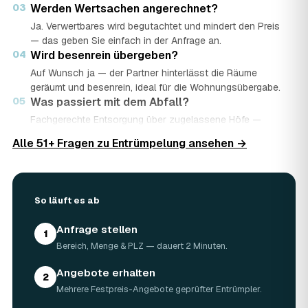
03
Werden Wertsachen angerechnet?
Ja. Verwertbares wird begutachtet und mindert den Preis
— das geben Sie einfach in der Anfrage an.
04
Wird besenrein übergeben?
Auf Wunsch ja — der Partner hinterlässt die Räume
geräumt und besenrein, ideal für die Wohnungsübergabe.
05
Was passiert mit dem Abfall?
Fachgerechte Entsorgung über zugelassene Höfe —
Wertstoffe werden recycelt oder gespendet, mit
Alle 51+ Fragen zu Entrümpelung ansehen →
Nachweis.
06
Ist die Anfrage kostenlos?
Ja, kostenlos und unverbindlich. Sie vergleichen mehrere
Angebote und entscheiden in Ruhe.
So läuft es ab
Anfrage stellen
1
Bereich, Menge & PLZ — dauert 2 Minuten.
Angebote erhalten
2
Mehrere Festpreis-Angebote geprüfter Entrümpler.