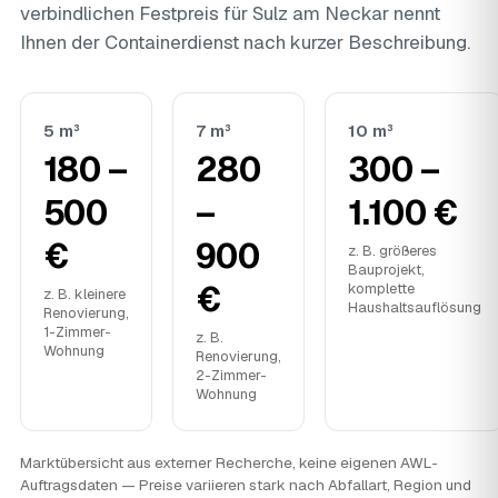
verbindlichen Festpreis für Sulz am Neckar nennt
Ihnen der Containerdienst nach kurzer Beschreibung.
5 m³
7 m³
10 m³
180 –
280
300 –
500
–
1.100 €
€
900
z. B. größeres
Bauprojekt,
€
komplette
z. B. kleinere
Haushaltsauflösung
Renovierung,
1-Zimmer-
z. B.
Wohnung
Renovierung,
2-Zimmer-
Wohnung
Marktübersicht aus externer Recherche, keine eigenen AWL-
Auftragsdaten — Preise variieren stark nach Abfallart, Region und