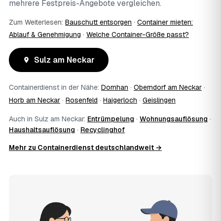
mehrere Festpreis-Angebote vergleichen.
Zum Weiterlesen:
Bauschutt entsorgen
·
Container mieten:
Ablauf & Genehmigung
·
Welche Container-Größe passt?
Sulz am Neckar
Containerdienst in der Nähe:
Dornhan
·
Oberndorf am Neckar
·
Horb am Neckar
·
Rosenfeld
·
Haigerloch
·
Geislingen
Auch in Sulz am Neckar:
Entrümpelung
·
Wohnungsauflösung
·
Haushaltsauflösung
·
Recyclinghof
Mehr zu Containerdienst deutschlandweit →