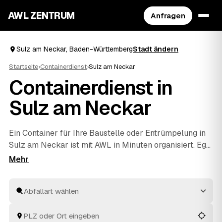
AWL ZENTRUM
Anfragen
Sulz am Neckar, Baden-Württemberg
Stadt ändern
Startseite
›
Containerdienst
›
Sulz am Neckar
Containerdienst in
Sulz am Neckar
Ein Container für Ihre Baustelle oder
Entrümpelung
in
Sulz am Neckar ist mit AWL in Minuten organisiert. Egal
ob Bauschutt, Grünschnitt, Sperrmüll oder Mischabfall
– Sie sagen, was anfällt, und erhalten Festpreis-
Angebote aus Baden-Württemberg, die Sie in Ruhe
vergleichen. Geliefert und wieder abgeholt wird vom
Anbieter, Sie müssen sich um nichts weiter kümmern.
Ein Schritt, mehrere geprüfte Angebote, Ihre