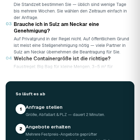
Die Standzeit bestimmen Sie — üblich sind wenige Tage
bis mehrere Wochen. Sie wählen den Zeitraum einfach in
der Anfrage.
03
Brauche ich in Sulz am Neckar eine
Genehmigung?
Auf Privatgrund in der Regel nicht. Auf öffentlichem Grund
ist meist eine Stellgenehmigung nötig — viele Partner in
Sulz am Neckar übernehmen die Beantragung für Sie.
04
Welche Containergröße ist die richtige?
Faustregel: Big Bag für kleine Mengen, 3–5 m³ für
Renovierungen, 7–10 m³ für große Bau- oder
Abbruchprojekte.
05
Was darf rein — und was nicht?
So läuft es ab
Abfallarten werden getrennt gesammelt (Bauschutt,
Grünschnitt, Holz …). Sondermüll wie Asbest braucht eine
Anfrage stellen
gesonderte Annahme.
1
06
Was kostet ein Container in Sulz am Neckar?
Größe, Abfallart & PLZ — dauert 2 Minuten.
Laut Marktrecherche (keine AWL-eigenen Auftragsdaten):
Angebote erhalten
5 m³ ca. 180–500 €, 7 m³ ca. 280–900 €, 10 m³ ca.
2
Mehrere Festpreis-Angebote geprüfter
300–1.100 € — abhängig von Abfallart, Region und