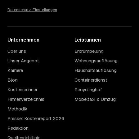
Etage ohne Aufzug oder viel Sperrmüll eher am oberen.
Auch anrechenbare Wertgegenstände oder ein hoher
Datenschutz-Einstellungen
Sondermüllanteil verschieben den Endpreis. Den genauen
Betrag für Ihren Fall erfahren Sie erst nach einer kurzen,
kostenlosen Einschätzung.
Unternehmen
Leistungen
Über uns
Entrümpelung
Unser Angebot
Wohnungsauflösung
Karriere
Haushaltsauflösung
Blog
Containerdienst
Kostenrechner
Recyclinghof
Firmenverzeichnis
Möbeltaxi & Umzug
Methodik
Presse: Kostenreport 2026
Redaktion
Quellenrichtlinie