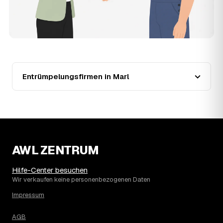
Wohnung in Marl?
Für eine durchschnittliche Wohnung mit rund 65 m² liegen
die Kosten in Marl bei etwa 1.840 €, das entspricht im
Schnitt rund 33,1 € je Quadratmeter. Zugänglichkeit (Etage,
Aufzug), Menge und Sperrmüllanteil verschieben den Preis
nach oben oder unten — den genauen Festpreis nennt
Ihnen der Entrümpler nach kurzer Beschreibung.
Entrümpelungsfirmen in Marl
13
Werden Entrümpelungen in Marl in Zukunft
teurer?
Seit 2021 verlief die Preisentwicklung in Marl fallend (−36
%), mit dem bisherigen Höchststand im Jahr 2021. Eine
Prognose lässt sich daraus nicht ableiten, aber die Daten
zeigen: Wer frühzeitig anfragt, sichert sich das aktuelle
AWL ZENTRUM
Preisniveau als Festpreis — unabhängig davon, wie sich
der Markt weiterentwickelt.
14
Warum schwankt der Preis zwischen 600 und
Hilfe-Center besuchen
2.520 € in Marl?
Wir verkaufen keine personenbezogenen Daten
Die Spanne ergibt sich vor allem aus Menge und
Impressum
Zugänglichkeit: Ein einzelner Keller oder Dachboden liegt
eher am unteren Ende, eine voll möblierte Wohnung mit
AGB