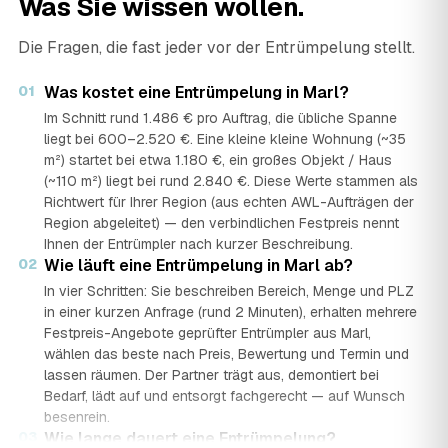
Was Sie wissen wollen.
Die Fragen, die fast jeder vor der Entrümpelung stellt.
01
Was kostet eine Entrümpelung in Marl?
Im Schnitt rund 1.486 € pro Auftrag, die übliche Spanne
liegt bei 600–2.520 €. Eine kleine kleine Wohnung (~35
m²) startet bei etwa 1.180 €, ein großes Objekt / Haus
(~110 m²) liegt bei rund 2.840 €. Diese Werte stammen als
Richtwert für Ihrer Region (aus echten AWL-Aufträgen der
Region abgeleitet) — den verbindlichen Festpreis nennt
Ihnen der Entrümpler nach kurzer Beschreibung.
02
Wie läuft eine Entrümpelung in Marl ab?
In vier Schritten: Sie beschreiben Bereich, Menge und PLZ
in einer kurzen Anfrage (rund 2 Minuten), erhalten mehrere
Festpreis-Angebote geprüfter Entrümpler aus Marl,
wählen das beste nach Preis, Bewertung und Termin und
lassen räumen. Der Partner trägt aus, demontiert bei
Bedarf, lädt auf und entsorgt fachgerecht — auf Wunsch
besenrein.
03
Wie lange dauert eine Entrümpelung?