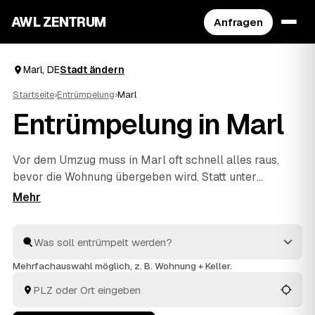
AWL ZENTRUM
Anfragen
Marl, DE
Stadt ändern
Startseite
›
Entrümpelung
›
Marl
Entrümpelung in Marl
Vor dem Umzug muss in Marl oft schnell alles raus,
bevor die Wohnung übergeben wird. Statt unter
Zeitdruck den erstbesten Betrieb zu nehmen, stellen
Sie über AWL eine Anfrage und bekommen Festpreis-
Angebote geprüfter Entrümpler aus Marl bis
Münster
und
Lünen
. So vergleichen Sie Preise und Termine, auch
wenn es eilig ist. Die Profis kümmern sich ums
Mehrfachauswahl möglich, z. B. Wohnung + Keller.
Ausräumen und die fachgerechte Entsorgung.