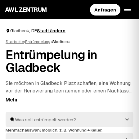
AWL ZENTRUM
Anfragen
Gladbeck, DE
Stadt ändern
Startseite
›
Entrümpelung
›
Gladbeck
Entrümpelung in
Gladbeck
Sie möchten in Gladbeck Platz schaffen, eine Wohnung
vor der Renovierung leerräumen oder einen Nachlass
auflösen? Beschreiben Sie Ihren Auftrag bei AWL
einmal, und schon erreichen Sie Festpreis-Angebote
von geprüften Entrümplern aus Deutschland. Vom
einzelnen Raum bis zur kompletten
Haushaltsauflösung
wird alles fachgerecht ausgeräumt
Mehrfachauswahl möglich, z. B. Wohnung + Keller.
und entsorgt. Sie behalten die Kosten von Anfang an im