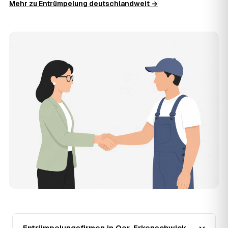
Mehr zu Entrümpelung deutschlandweit →
fachgerechte Entsorgung ab — auf Wunsch inklusive
besenreiner Übergabe. Es gibt keine versteckten
Zusatzkosten: Was vereinbart ist, gilt. Anrechenbare
Wertgegenstände senken den Endpreis zusätzlich.
11
Was kostet die Anfrage über AWL Zentrum?
Die Anfrage ist kostenlos und unverbindlich. AWL
Zentrum ist Vermittler: Sie schildern einmal, was raus
muss, und erhalten mehrere Festpreis-Angebote geprüfter
Entrümpler aus Oer-Erkenschwick zum Vergleichen.
Bezahlt wird nur der Entrümpler, den Sie selbst
auswählen.
12
Was kostet die Entrümpelung einer normalen
Wohnung in Oer-Erkenschwick?
Für eine durchschnittliche Wohnung mit rund 65 m² liegen
die Kosten in Oer-Erkenschwick bei etwa 1.840 €, das
entspricht im Schnitt rund 33,1 € je Quadratmeter.
Zugänglichkeit (Etage, Aufzug), Menge und Sperrmüllanteil
verschieben den Preis nach oben oder unten — den
genauen Festpreis nennt Ihnen der Entrümpler nach
kurzer Beschreibung.
13
Entrümpelungsfirmen in Oer-Erkenschwick