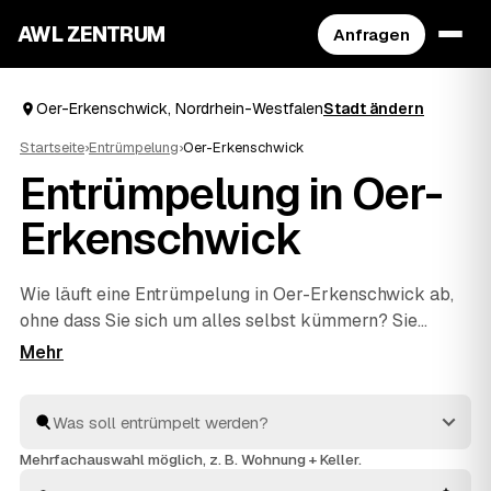
AWL ZENTRUM
Anfragen
Oer-Erkenschwick, Nordrhein-Westfalen
Stadt ändern
Startseite
›
Entrümpelung
›
Oer-Erkenschwick
Entrümpelung in Oer-
Erkenschwick
Wie läuft eine Entrümpelung in Oer-Erkenschwick ab,
ohne dass Sie sich um alles selbst kümmern? Sie
beschreiben bei AWL einmal, was weg soll – vom
einzelnen Keller bis zur kompletten
Haushaltsauflösung
–, dann melden sich geprüfte
Anbieter aus Nordrhein-Westfalen mit verbindlichen
Festpreisen. Sie wählen das beste Angebot aus, der
Mehrfachauswahl möglich, z. B. Wohnung + Keller.
Rest passiert vor Ort: ausräumen, abtransportieren,