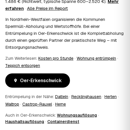
1.486 € (Richtwert, typische Spanne 600–2.520 €).
Kosten?
Mehr
erfahren
·
Alle Preise im Report
Im Einzelfall ist das möglich — etwa bei einer
Wohnungsauflösung im Rahmen von Sozialhilfe oder
In Nordrhein-Westfalen organisieren die Kommunen
einem vom Amt veranlassten Umzug. Wichtig: Den Antrag
Sperrmüll-Abholung und Wertstoffhöfe. Bei einer
stellen Sie vor Auftragserteilung beim zuständigen Amt
Entrümpelung in Oer-Erkenschwick ist die Komplettabholung
und holen die Kostenübernahme schriftlich ein. AWL
Zentrum vermittelt die Entrümpler, entscheidet aber nicht
durch einen geprüften Partner der praktischste Weg – mit
über die Kostenübernahme.
Entsorgungsnachweis.
08
Bekomme ich einen Entsorgungsnachweis?
Zum Weiterlesen:
Kosten pro Stunde
·
Wohnung entrümpeln
·
Ja. Die Partner entsorgen über zugelassene Höfe und
stellen auf Wunsch einen Entsorgungsnachweis aus —
Teppich entsorgen
wichtig zum Beispiel für Vermieter, Nachlassverwaltung
oder die eigene Dokumentation.
Oer-Erkenschwick
09
Muss ich bei der Entrümpelung anwesend sein?
Nicht zwingend. Viele Kunden in Oer-Erkenschwick sind
Entrümpelung in der Nähe:
Datteln
·
Recklinghausen
·
Herten
·
nur zur Übergabe und zum Abschluss vor Ort; den
genauen Ablauf — etwa die Schlüsselübergabe —
Waltrop
·
Castrop-Rauxel
·
Herne
stimmen Sie direkt mit dem Entrümpler ab.
10
Auch in Oer-Erkenschwick:
Was ist im Festpreis enthalten?
Wohnungsauflösung
·
Haushaltsauflösung
·
Containerdienst
Der Festpreis deckt in der Regel das komplette
Ausräumen, Tragen und Verladen, den Transport sowie die