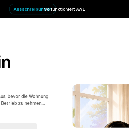
Ausschreibungen
So funktioniert AWL
in
aus, bevor die Wohnung
n Betrieb zu nehmen,
estpreis-Angebote
d
Kassel
. So
 ist. Die Profis