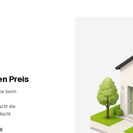
n Preis
die beim
cht die
dacht.
g