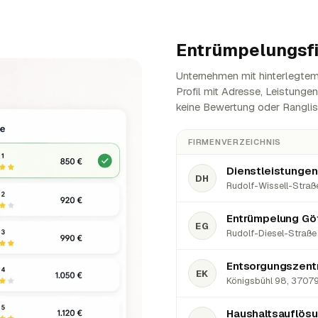
Entrümpelungsf
Unternehmen mit hinterlegtem 
Profil mit Adresse, Leistunge
keine Bewertung oder Ranglis
FIRMENVERZEICHNIS
Dienstleistungen
DH
Rudolf-Wissell-Straße
Entrümpelung Gö
EG
Rudolf-Diesel-Straße 
Entsorgungszent
EK
Königsbühl 98, 37079 
Haushaltsauflös