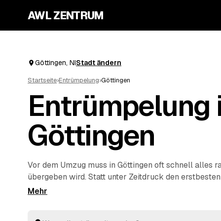
AWL ZENTRUM
Göttingen, NI
Stadt ändern
Startseite
›
Entrümpelung
›
Göttingen
Entrümpelung 
Göttingen
Vor dem Umzug muss in Göttingen oft schnell alles r
übergeben wird. Statt unter Zeitdruck den erstbeste
stellen Sie über AWL eine Anfrage und bekommen F
geprüfter Entrümpler aus Göttingen bis
Northeim
un
vergleichen Sie Preise und Termine, auch wenn es eilig