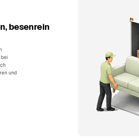
n, besenrein
n
 bei
sch
eren und