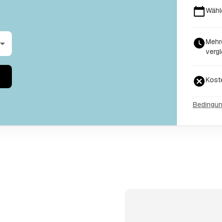
Wähl
Mehr
vergl
Kost
Bedingu