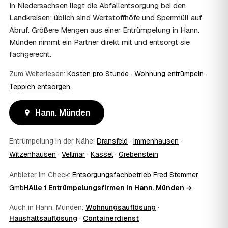
einem vom Amt veranlassten Umzug. Wichtig: Den Antrag
In Niedersachsen liegt die Abfallentsorgung bei den
stellen Sie vor Auftragserteilung beim zuständigen Amt
Landkreisen; üblich sind Wertstoffhöfe und Sperrmüll auf
und holen die Kostenübernahme schriftlich ein. AWL
Abruf. Größere Mengen aus einer Entrümpelung in Hann.
Zentrum vermittelt die Entrümpler, entscheidet aber nicht
Münden nimmt ein Partner direkt mit und entsorgt sie
über die Kostenübernahme.
08
Bekomme ich einen Entsorgungsnachweis?
fachgerecht.
Ja. Die Partner entsorgen über zugelassene Höfe und
Zum Weiterlesen:
Kosten pro Stunde
·
Wohnung entrümpeln
·
stellen auf Wunsch einen Entsorgungsnachweis aus —
Teppich entsorgen
wichtig zum Beispiel für Vermieter, Nachlassverwaltung
oder die eigene Dokumentation.
09
Muss ich bei der Entrümpelung anwesend sein?
Hann. Münden
Nicht zwingend. Viele Kunden in Hann. Münden sind nur
zur Übergabe und zum Abschluss vor Ort; den genauen
Entrümpelung in der Nähe:
Dransfeld
·
Immenhausen
·
Ablauf — etwa die Schlüsselübergabe — stimmen Sie
Witzenhausen
·
Vellmar
·
Kassel
·
Grebenstein
direkt mit dem Entrümpler ab.
10
Was ist im Festpreis enthalten?
Anbieter im Check:
Entsorgungsfachbetrieb Fred Stemmer
Der Festpreis deckt in der Regel das komplette
GmbH
Alle 1 Entrümpelungsfirmen in Hann. Münden →
Ausräumen, Tragen und Verladen, den Transport sowie die
fachgerechte Entsorgung ab — auf Wunsch inklusive
Auch in Hann. Münden:
Wohnungsauflösung
·
besenreiner Übergabe. Es gibt keine versteckten
Haushaltsauflösung
·
Containerdienst
Zusatzkosten: Was vereinbart ist, gilt. Anrechenbare