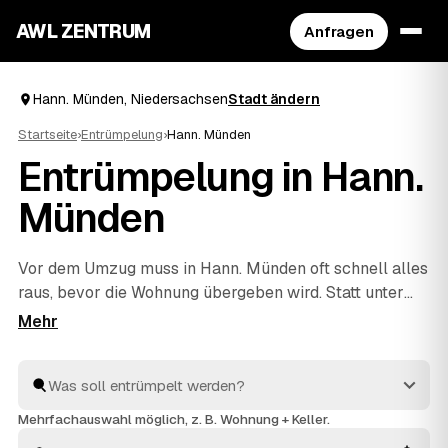
AWL ZENTRUM
Anfragen
Hann. Münden, Niedersachsen
Stadt ändern
Startseite
›
Entrümpelung
›
Hann. Münden
Entrümpelung in Hann.
Münden
Vor dem Umzug muss in Hann. Münden oft schnell alles
raus, bevor die Wohnung übergeben wird. Statt unter
Zeitdruck den erstbesten Betrieb zu nehmen, stellen
Sie über AWL eine Anfrage und bekommen Festpreis-
Angebote geprüfter Entrümpler aus Hann. Münden bis
Dransfeld
und
Immenhausen
. So vergleichen Sie Preise
und Termine, auch wenn es eilig ist. Die Profis kümmern
Mehrfachauswahl möglich, z. B. Wohnung + Keller.
sich ums Ausräumen und die fachgerechte Entsorgung.