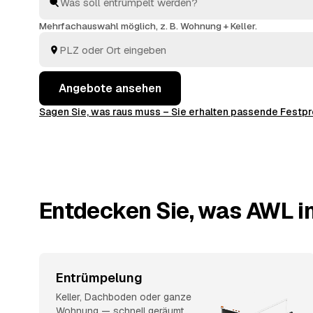
finden Sie ohne langes Suchen den richtigen Partner
Preise im Voraus raten.
Mehrfachauswahl möglich, z. B. Wohnung + Keller.
Angebote ansehen
Sagen Sie, was raus muss – Sie erhalten passende Fest
Entdecken Sie, was AWL in
Entrümpelung
Keller, Dachboden oder ganze
Wohnung — schnell geräumt