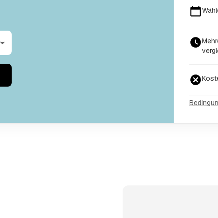
Wähl
Mehr
vergl
Kost
Bedingu