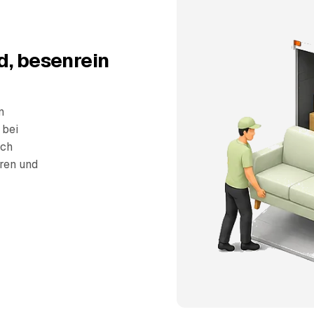
d, besenrein
n
 bei
sch
eren und