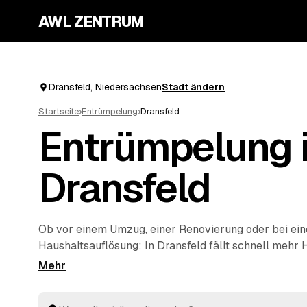
AWL ZENTRUM
Dransfeld, Niedersachsen
Stadt ändern
Startseite
›
Entrümpelung
›
Dransfeld
Entrümpelung 
Dransfeld
Ob vor einem Umzug, einer Renovierung oder bei ein
Haushaltsauflösung
: In Dransfeld fällt schnell mehr 
allein wegbekommt. Über AWL geben Sie mit wenigen
entrümpelt werden soll, und erhalten passende Fest
geprüften Betrieben rund um Dransfeld bis
Hann. M