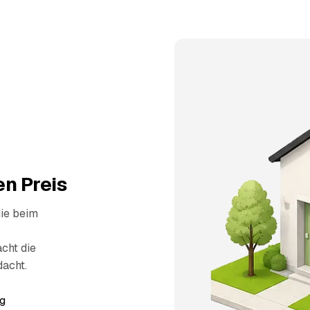
n Preis
die beim
cht die
dacht.
g