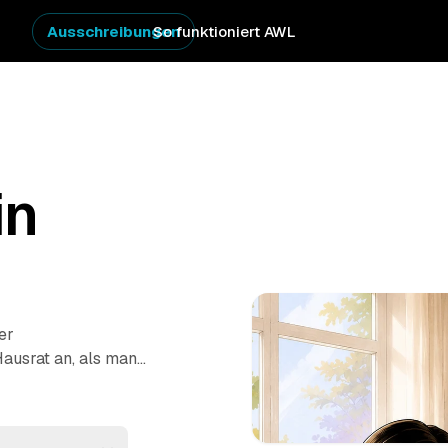
Ausschreibungen
So funktioniert AWL
in
er
Hausrat an, als man
 Klicks an, was
preis-Angebote von
ünden
und
Göttingen
. So