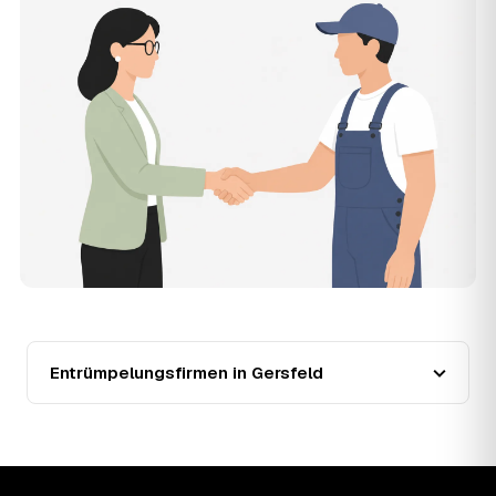
muss, und erhalten mehrere Festpreis-Angebote geprüfter
Entrümpler aus Gersfeld zum Vergleichen. Bezahlt wird nur
der Entrümpler, den Sie selbst auswählen.
12
Was kostet die Entrümpelung einer normalen
Wohnung in Gersfeld?
Für eine durchschnittliche Wohnung mit rund 65 m² liegen
die Kosten in Gersfeld bei etwa 1.840 €, das entspricht im
Schnitt rund 32,8 € je Quadratmeter. Zugänglichkeit
(Etage, Aufzug), Menge und Sperrmüllanteil verschieben
den Preis nach oben oder unten — den genauen
Festpreis nennt Ihnen der Entrümpler nach kurzer
Beschreibung.
13
Werden Entrümpelungen in Gersfeld in Zukunft
teurer?
Seit 2020 verlief die Preisentwicklung in Gersfeld
steigend (+34 %), mit dem bisherigen Höchststand im
Entrümpelungsfirmen in Gersfeld
Jahr 2022. Eine Prognose lässt sich daraus nicht
ableiten, aber die Daten zeigen: Wer frühzeitig anfragt,
sichert sich das aktuelle Preisniveau als Festpreis —
unabhängig davon, wie sich der Markt weiterentwickelt.
14
Warum schwankt der Preis zwischen 620 und