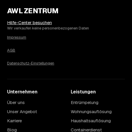
3.020 € in Gersfeld?
AWL ZENTRUM
Die Spanne ergibt sich vor allem aus Menge und
Zugänglichkeit: Ein einzelner Keller oder Dachboden liegt
eher am unteren Ende, eine voll möblierte Wohnung mit
Hilfe-Center besuchen
Etage ohne Aufzug oder viel Sperrmüll eher am oberen.
Wir verkaufen keine personenbezogenen Daten
Auch anrechenbare Wertgegenstände oder ein hoher
Impressum
Sondermüllanteil verschieben den Endpreis. Den genauen
Betrag für Ihren Fall erfahren Sie erst nach einer kurzen,
AGB
kostenlosen Einschätzung.
Datenschutz-Einstellungen
Unternehmen
Leistungen
Über uns
Entrümpelung
Unser Angebot
Wohnungsauflösung
Karriere
Haushaltsauflösung
Blog
Containerdienst