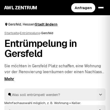
AWL ZENTRUM
Anfragen
Gersfeld, Hessen
Stadt ändern
Startseite
›
Entrümpelung
›
Gersfeld
Entrümpelung in
Gersfeld
Sie möchten in Gersfeld Platz schaffen, eine Wohnung
vor der Renovierung leerräumen oder einen Nachlass
auflösen? Beschreiben Sie Ihren Auftrag bei AWL
einmal, und schon erreichen Sie Festpreis-Angebote
von geprüften Entrümplern aus Hessen. Vom einzelnen
Raum bis zur kompletten
Haushaltsauflösung
wird
alles fachgerecht ausgeräumt und entsorgt. Sie
Mehrfachauswahl möglich, z. B. Wohnung + Keller.
behalten die Kosten von Anfang an im Blick.