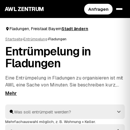
AWL ZENTRUM
Anfragen
Fladungen, Freistaat Bayern
Stadt ändern
Startseite
›
Entrümpelung
›
Fladungen
Entrümpelung in
Fladungen
Eine Entrümpelung in Fladungen zu organisieren ist mit
AWL eine Sache von Minuten. Sie beschreiben kurz,
was raus soll – ob vollgestellter Keller, Dachboden,
eine komplette Wohnung oder ganzes Haus –, und
bekommen dafür Festpreis-Angebote geprüfter
Anbieter aus Freistaat Bayern. Statt einzeln zu
telefonieren vergleichen Sie die Vorschläge in Ruhe und
Mehrfachauswahl möglich, z. B. Wohnung + Keller.
entscheiden selbst. Die Profis räumen aus und