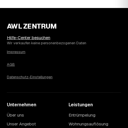
davon, wie sich der Markt weiterentwickelt.
14
Warum schwankt der Preis zwischen 600 und
2.870 € in Fladungen?
Die Spanne ergibt sich vor allem aus Menge und
AWL ZENTRUM
Zugänglichkeit: Ein einzelner Keller oder Dachboden liegt
eher am unteren Ende, eine voll möblierte Wohnung mit
Hilfe-Center besuchen
Etage ohne Aufzug oder viel Sperrmüll eher am oberen.
Wir verkaufen keine personenbezogenen Daten
Auch anrechenbare Wertgegenstände oder ein hoher
Impressum
Sondermüllanteil verschieben den Endpreis. Den genauen
Betrag für Ihren Fall erfahren Sie erst nach einer kurzen,
AGB
kostenlosen Einschätzung.
Datenschutz-Einstellungen
Unternehmen
Leistungen
Über uns
Entrümpelung
Unser Angebot
Wohnungsauflösung