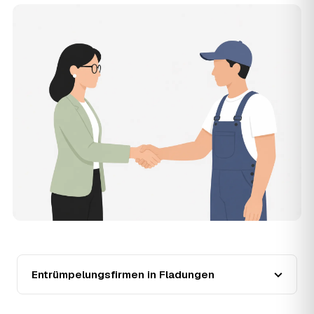
Die Anfrage ist kostenlos und unverbindlich. AWL
Zentrum ist Vermittler: Sie schildern einmal, was raus
muss, und erhalten mehrere Festpreis-Angebote geprüfter
Entrümpler aus Fladungen zum Vergleichen. Bezahlt wird
nur der Entrümpler, den Sie selbst auswählen.
12
Was kostet die Entrümpelung einer normalen
Wohnung in Fladungen?
Für eine durchschnittliche Wohnung mit rund 65 m² liegen
die Kosten in Fladungen bei etwa 1.840 €, das entspricht
im Schnitt rund 32,0 € je Quadratmeter. Zugänglichkeit
(Etage, Aufzug), Menge und Sperrmüllanteil verschieben
den Preis nach oben oder unten — den genauen
Festpreis nennt Ihnen der Entrümpler nach kurzer
Beschreibung.
13
Werden Entrümpelungen in Fladungen in Zukunft
teurer?
Seit 2020 verlief die Preisentwicklung in Fladungen
steigend (+18 %), mit dem bisherigen Höchststand im Jahr
Entrümpelungsfirmen in Fladungen
2024. Eine Prognose lässt sich daraus nicht ableiten,
aber die Daten zeigen: Wer frühzeitig anfragt, sichert sich
das aktuelle Preisniveau als Festpreis — unabhängig