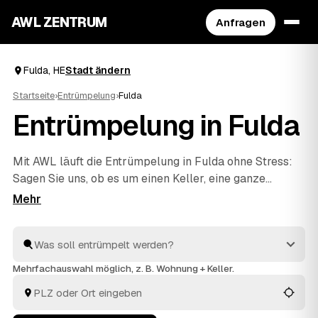
AWL ZENTRUM
Anfragen
Fulda, HE
Stadt ändern
Startseite
›
Entrümpelung
›
Fulda
Entrümpelung in Fulda
Mit AWL läuft die Entrümpelung in Fulda ohne Stress:
Sagen Sie uns, ob es um einen Keller, eine ganze
Wohnung, ein Haus oder eine Messie-Wohnung geht,
und Sie bekommen dafür mehrere Festpreis-Angebote
auf einmal. Die Anbieter sind geprüft und aus Ihrer
Nähe – von Fulda bis
Meiningen
und
Eisenach
. So
sparen Sie sich das einzelne Anfragen und sehen direkt,
Mehrfachauswahl möglich, z. B. Wohnung + Keller.
welches Angebot am besten passt.