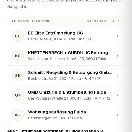
Rangliste.
FIRMENVERZEICHNIS
5 EINTRÄGE · A–Z
EE Elite Entrümpelung UG
›
EU
Pacelliallee 9, 36043 Fulda · ★ 5 (7)
KNETTENBRECH + GURDULIC Entsorgung GmbH
›
KG
Werner-von-Siemens-Straße 25, 36041 Fulda · ★ 2,3 (100)
Schmitt Recycling & Entsorgung GmbH & Co. KG
›
SK
Böcklerstraße 31, 36041 Fulda · ★ 4,7 (67)
UMD Umzüge & Entrümpelung Fulda
›
UF
Carl-Schurz-Straße 21, 36041 Fulda · ★ 4,7 (12)
Wohnungsauflösung Fulda
›
WF
Petersberger Str., 36037 Fulda
Alle 5 Entrümpelungsfirmen in Fulda ansehen →