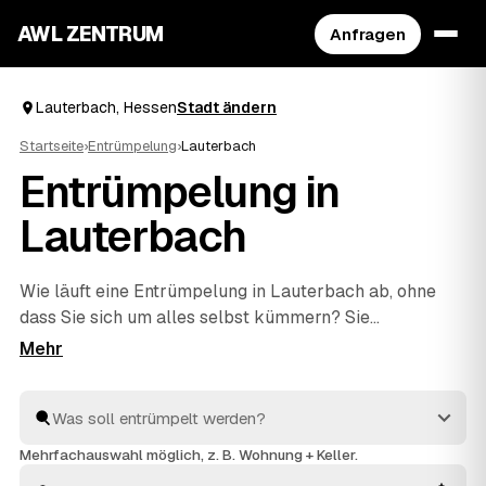
AWL ZENTRUM
Anfragen
Lauterbach, Hessen
Stadt ändern
Startseite
›
Entrümpelung
›
Lauterbach
Entrümpelung in
Lauterbach
Wie läuft eine Entrümpelung in Lauterbach ab, ohne
dass Sie sich um alles selbst kümmern? Sie
beschreiben bei AWL einmal, was weg soll – vom
einzelnen Keller bis zur kompletten
Haushaltsauflösung
–, dann melden sich geprüfte
Anbieter aus Hessen mit verbindlichen Festpreisen. Sie
wählen das beste Angebot aus, der Rest passiert vor
Mehrfachauswahl möglich, z. B. Wohnung + Keller.
Ort: ausräumen, abtransportieren, fachgerecht