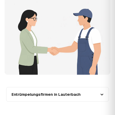
Die Anfrage ist kostenlos und unverbindlich. AWL
Zentrum ist Vermittler: Sie schildern einmal, was raus
muss, und erhalten mehrere Festpreis-Angebote geprüfter
Entrümpler aus Lauterbach zum Vergleichen. Bezahlt wird
nur der Entrümpler, den Sie selbst auswählen.
12
Was kostet die Entrümpelung einer normalen
Wohnung in Lauterbach?
Für eine durchschnittliche Wohnung mit rund 65 m² liegen
die Kosten in Lauterbach bei etwa 1.840 €, das
entspricht im Schnitt rund 30,4 € je Quadratmeter.
Zugänglichkeit (Etage, Aufzug), Menge und Sperrmüllanteil
verschieben den Preis nach oben oder unten — den
genauen Festpreis nennt Ihnen der Entrümpler nach
kurzer Beschreibung.
13
Werden Entrümpelungen in Lauterbach in
Zukunft teurer?
Seit 2021 verlief die Preisentwicklung in Lauterbach
Entrümpelungsfirmen in Lauterbach
fallend (−28 %), mit dem bisherigen Höchststand im Jahr
2021. Eine Prognose lässt sich daraus nicht ableiten,
aber die Daten zeigen: Wer frühzeitig anfragt, sichert sich
das aktuelle Preisniveau als Festpreis — unabhängig