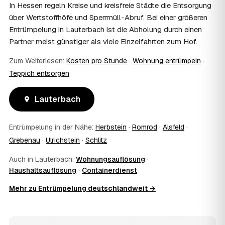
und holen die Kostenübernahme schriftlich ein. AWL
In Hessen regeln Kreise und kreisfreie Städte die Entsorgung
Zentrum vermittelt die Entrümpler, entscheidet aber nicht
über Wertstoffhöfe und Sperrmüll-Abruf. Bei einer größeren
über die Kostenübernahme.
Entrümpelung in Lauterbach ist die Abholung durch einen
08
Bekomme ich einen Entsorgungsnachweis?
Partner meist günstiger als viele Einzelfahrten zum Hof.
Ja. Die Partner entsorgen über zugelassene Höfe und
stellen auf Wunsch einen Entsorgungsnachweis aus —
Zum Weiterlesen:
Kosten pro Stunde
·
Wohnung entrümpeln
·
wichtig zum Beispiel für Vermieter, Nachlassverwaltung
Teppich entsorgen
oder die eigene Dokumentation.
09
Muss ich bei der Entrümpelung anwesend sein?
Lauterbach
Nicht zwingend. Viele Kunden in Lauterbach sind nur zur
Übergabe und zum Abschluss vor Ort; den genauen
Ablauf — etwa die Schlüsselübergabe — stimmen Sie
Entrümpelung in der Nähe:
Herbstein
·
Romrod
·
Alsfeld
·
direkt mit dem Entrümpler ab.
Grebenau
·
Ulrichstein
·
Schlitz
10
Was ist im Festpreis enthalten?
Der Festpreis deckt in der Regel das komplette
Auch in Lauterbach:
Wohnungsauflösung
·
Ausräumen, Tragen und Verladen, den Transport sowie die
Haushaltsauflösung
·
Containerdienst
fachgerechte Entsorgung ab — auf Wunsch inklusive
besenreiner Übergabe. Es gibt keine versteckten
Mehr zu Entrümpelung deutschlandweit →
Zusatzkosten: Was vereinbart ist, gilt. Anrechenbare
Wertgegenstände senken den Endpreis zusätzlich.
11
Was kostet die Anfrage über AWL Zentrum?