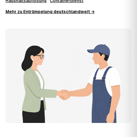
Haushaltsauflösung
·
Containerdienst
Zusatzkosten: Was vereinbart ist, gilt. Anrechenbare
Mehr zu Entrümpelung deutschlandweit →
Wertgegenstände senken den Endpreis zusätzlich.
11
Was kostet die Anfrage über AWL Zentrum?
Die Anfrage ist kostenlos und unverbindlich. AWL
Zentrum ist Vermittler: Sie schildern einmal, was raus
muss, und erhalten mehrere Festpreis-Angebote geprüfter
Entrümpler aus Kaltennordheim zum Vergleichen. Bezahlt
wird nur der Entrümpler, den Sie selbst auswählen.
12
Was kostet die Entrümpelung einer normalen
Wohnung in Kaltennordheim?
Für eine durchschnittliche Wohnung mit rund 65 m² liegen
die Kosten in Kaltennordheim bei etwa 1.840 €, das
entspricht im Schnitt rund 30,4 € je Quadratmeter.
Zugänglichkeit (Etage, Aufzug), Menge und Sperrmüllanteil
verschieben den Preis nach oben oder unten — den
genauen Festpreis nennt Ihnen der Entrümpler nach
kurzer Beschreibung.
13
Werden Entrümpelungen in Kaltennordheim in
Zukunft teurer?
Seit 2021 verlief die Preisentwicklung in Kaltennordheim