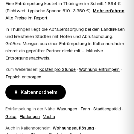
Wohnungsauflösung im Rahmen von Sozialhilfe oder
Eine Entrümpelung kostet in Thüringen im Schnitt 1.894 €
einem vom Amt veranlassten Umzug. Wichtig: Den Antrag
(Richtwert, typische Spanne 610–3.350 €).
Mehr erfahren
·
stellen Sie vor Auftragserteilung beim zuständigen Amt
Alle Preise im Report
und holen die Kostenübernahme schriftlich ein. AWL
Zentrum vermittelt die Entrümpler, entscheidet aber nicht
In Thüringen liegt die Abfallentsorgung bei den Landkreisen
über die Kostenübernahme.
und kreisfreien Städten mit Höfen und Abrufabholung.
08
Bekomme ich einen Entsorgungsnachweis?
Größere Mengen aus einer Entrümpelung in Kaltennordheim
Ja. Die Partner entsorgen über zugelassene Höfe und
nimmt ein geprüfter Partner direkt mit – inklusive
stellen auf Wunsch einen Entsorgungsnachweis aus —
Entsorgungsnachweis.
wichtig zum Beispiel für Vermieter, Nachlassverwaltung
oder die eigene Dokumentation.
Zum Weiterlesen:
Kosten pro Stunde
·
Wohnung entrümpeln
·
09
Muss ich bei der Entrümpelung anwesend sein?
Teppich entsorgen
Nicht zwingend. Viele Kunden in Kaltennordheim sind nur
zur Übergabe und zum Abschluss vor Ort; den genauen
Kaltennordheim
Ablauf — etwa die Schlüsselübergabe — stimmen Sie
direkt mit dem Entrümpler ab.
10
Was ist im Festpreis enthalten?
Entrümpelung in der Nähe:
Wasungen
·
Tann
·
Stadtlengsfeld
·
Der Festpreis deckt in der Regel das komplette
Geisa
·
Fladungen
·
Vacha
Ausräumen, Tragen und Verladen, den Transport sowie die
fachgerechte Entsorgung ab — auf Wunsch inklusive
Auch in Kaltennordheim:
Wohnungsauflösung
·
besenreiner Übergabe. Es gibt keine versteckten