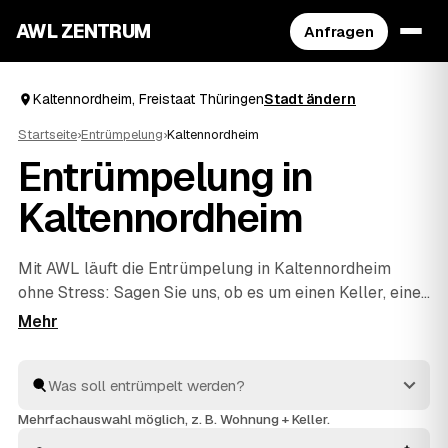
AWL ZENTRUM
Anfragen
Kaltennordheim, Freistaat Thüringen
Stadt ändern
Startseite
›
Entrümpelung
›
Kaltennordheim
Entrümpelung in
Kaltennordheim
Mit AWL läuft die Entrümpelung in Kaltennordheim
ohne Stress: Sagen Sie uns, ob es um einen Keller, eine
ganze Wohnung, ein Haus oder eine Messie-Wohnung
geht, und Sie bekommen dafür mehrere Festpreis-
Angebote auf einmal. Die Anbieter sind geprüft und aus
Ihrer Nähe – von Kaltennordheim bis
Wasungen
und
Tann
. So sparen Sie sich das einzelne Anfragen und
Mehrfachauswahl möglich, z. B. Wohnung + Keller.
sehen direkt, welches Angebot am besten passt.