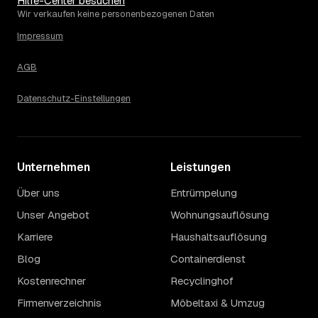
Hilfe-Center besuchen
Die Spanne ergibt sich vor allem aus Menge und
Wir verkaufen keine personenbezogenen Daten
Zugänglichkeit: Ein einzelner Keller oder Dachboden liegt
eher am unteren Ende, eine voll möblierte Wohnung mit
Impressum
Etage ohne Aufzug oder viel Sperrmüll eher am oberen.
Auch anrechenbare Wertgegenstände oder ein hoher
AGB
Sondermüllanteil verschieben den Endpreis. Den genauen
Betrag für Ihren Fall erfahren Sie erst nach einer kurzen,
Datenschutz-Einstellungen
kostenlosen Einschätzung.
Unternehmen
Leistungen
Über uns
Entrümpelung
Unser Angebot
Wohnungsauflösung
Karriere
Haushaltsauflösung
Blog
Containerdienst
Kostenrechner
Recyclinghof
Firmenverzeichnis
Möbeltaxi & Umzug