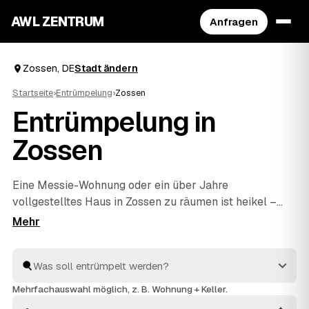
AWL ZENTRUM
Anfragen
Zossen, DE
Stadt ändern
Startseite
›
Entrümpelung
›
Zossen
Entrümpelung in
Zossen
Eine Messie-Wohnung oder ein über Jahre
vollgestelltes Haus in Zossen zu räumen ist heikel –
und genau dafür gibt es geprüfte Profis. Über AWL
schildern Sie diskret, worum es geht, und erhalten
mehrere Festpreis-Angebote, ohne die Sache jedem
Betrieb einzeln erklären zu müssen. Die Anbieter aus
Ihrer Region räumen aus und entsorgen fachgerecht. Sie
Mehrfachauswahl möglich, z. B. Wohnung + Keller.
vergleichen in Ruhe und entscheiden, wem Sie den