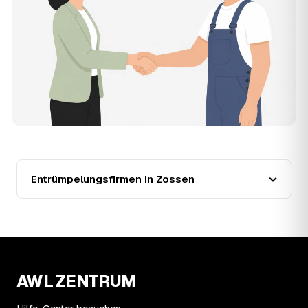
der Entrümpler, den Sie selbst auswählen.
12
Was kostet die Entrümpelung einer normalen
Wohnung in Zossen?
Für eine durchschnittliche Wohnung mit rund 65 m² liegen
die Kosten in Zossen bei etwa 1.840 €, das entspricht im
Schnitt rund 30,2 € je Quadratmeter. Zugänglichkeit
(Etage, Aufzug), Menge und Sperrmüllanteil verschieben
den Preis nach oben oder unten — den genauen
Festpreis nennt Ihnen der Entrümpler nach kurzer
Beschreibung.
13
Werden Entrümpelungen in Zossen in Zukunft
teurer?
Entrümpelungsfirmen in Zossen
Seit 2020 verlief die Preisentwicklung in Zossen fallend
(−23 %), mit dem bisherigen Höchststand im Jahr 2020.
Eine Prognose lässt sich daraus nicht ableiten, aber die
Daten zeigen: Wer frühzeitig anfragt, sichert sich das
aktuelle Preisniveau als Festpreis — unabhängig davon,
wie sich der Markt weiterentwickelt.
14
Warum schwankt der Preis zwischen 750 und
AWL ZENTRUM
2.670 € in Zossen?