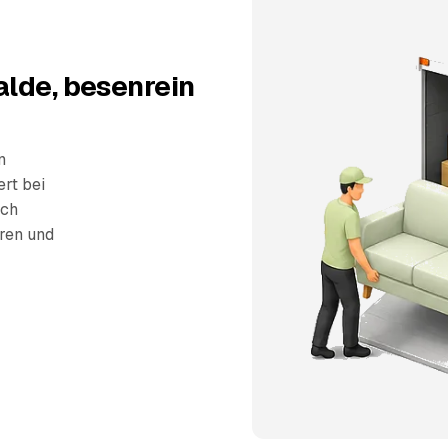
lde, besenrein
n
ert bei
sch
eren und