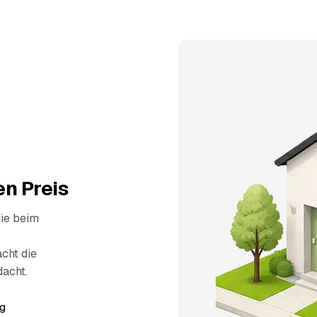
n Preis
die beim
cht die
dacht.
g