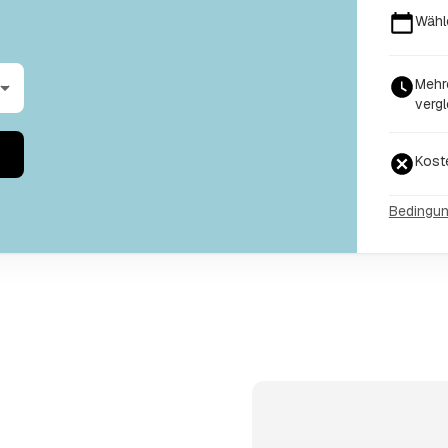
Wähl
Mehr
vergl
Kost
Bedingu