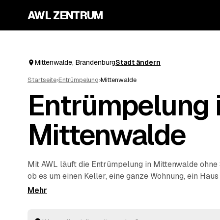
AWL ZENTRUM
Mittenwalde, Brandenburg
Stadt ändern
Startseite
›
Entrümpelung
›
Mittenwalde
Entrümpelung 
Mittenwalde
Mit AWL läuft die Entrümpelung in Mittenwalde ohne 
ob es um einen Keller, eine ganze Wohnung, ein Haus
Wohnung geht, und Sie bekommen dafür mehrere Fes
einmal. Die Anbieter sind geprüft und aus Ihrer Nähe
Königs Wusterhausen
und
Zossen
. So sparen Sie sic