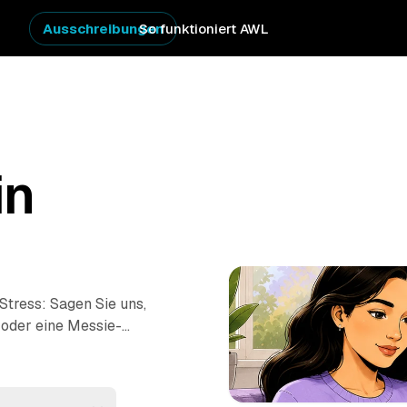
Ausschreibungen
So funktioniert AWL
in
Stress: Sagen Sie uns,
 oder eine Messie-
tpreis-Angebote auf
 – von Mittenwalde bis
h das einzelne Anfragen