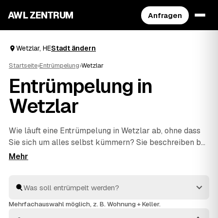
AWL ZENTRUM
Anfragen
Wetzlar, HE
Stadt ändern
Startseite
›
Entrümpelung
›
Wetzlar
Entrümpelung in
Wetzlar
Wie läuft eine Entrümpelung in Wetzlar ab, ohne dass
Sie sich um alles selbst kümmern? Sie beschreiben bei
AWL einmal, was weg soll – vom einzelnen Keller bis
zur kompletten
Haushaltsauflösung
–, dann melden
sich geprüfte Anbieter aus HE mit verbindlichen
Festpreisen. Sie wählen das beste Angebot aus, der
Rest passiert vor Ort: ausräumen, abtransportieren,
Mehrfachauswahl möglich, z. B. Wohnung + Keller.
fachgerecht entsorgen.