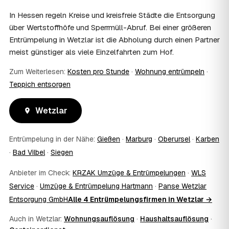
Zentrum vermittelt die Entrümpler, entscheidet aber nicht
In Hessen regeln Kreise und kreisfreie Städte die Entsorgung
über die Kostenübernahme.
über Wertstoffhöfe und Sperrmüll-Abruf. Bei einer größeren
08
Bekomme ich einen Entsorgungsnachweis?
Entrümpelung in Wetzlar ist die Abholung durch einen Partner
Ja. Die Partner entsorgen über zugelassene Höfe und
meist günstiger als viele Einzelfahrten zum Hof.
stellen auf Wunsch einen Entsorgungsnachweis aus —
wichtig zum Beispiel für Vermieter, Nachlassverwaltung
Zum Weiterlesen:
Kosten pro Stunde
·
Wohnung entrümpeln
·
oder die eigene Dokumentation.
Teppich entsorgen
09
Muss ich bei der Entrümpelung anwesend sein?
Nicht zwingend. Viele Kunden in Wetzlar sind nur zur
Wetzlar
Übergabe und zum Abschluss vor Ort; den genauen
Ablauf — etwa die Schlüsselübergabe — stimmen Sie
direkt mit dem Entrümpler ab.
Entrümpelung in der Nähe:
Gießen
·
Marburg
·
Oberursel
·
Karben
10
Was ist im Festpreis enthalten?
·
Bad Vilbel
·
Siegen
Der Festpreis deckt in der Regel das komplette
Ausräumen, Tragen und Verladen, den Transport sowie die
Anbieter im Check:
KRZAK Umzüge & Entrümpelungen
·
WLS
fachgerechte Entsorgung ab — auf Wunsch inklusive
Service
·
Umzüge & Entrümpelung Hartmann
·
Panse Wetzlar
besenreiner Übergabe. Es gibt keine versteckten
Entsorgung GmbH
Alle 4 Entrümpelungsfirmen in Wetzlar →
Zusatzkosten: Was vereinbart ist, gilt. Anrechenbare
Wertgegenstände senken den Endpreis zusätzlich.
Auch in Wetzlar:
Wohnungsauflösung
·
Haushaltsauflösung
·
11
Was kostet die Anfrage über AWL Zentrum?