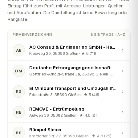
Eintrag führt zum Profil mit Adresse, Leistungen, Quellen
und Abrufdatum. Die Darstellung ist keine Bewertung oder
Rangliste.
FIRMENVERZEICHNIS
8 EINTRÄGE · A–Z
AC Consult & Engineering GmbH - Haushaltsauflösung & Entrümpelung
›
AE
Kiesweg 29, 35396 Gießen · ★ 5 (111)
Deutsche Entsorgungsgesellschaft mbH
›
DM
Gottfried-Arnold-Straße 3a, 35398 Gießen · ★ 5 (12)
El Mimouni Transport und Umzugshilfe Gießen
›
EG
Ederstraße 3, 35390 Gießen · ★ 5 (46)
REMOVE - Entrümpelung
›
RE
Aulweg 36, 35392 Gießen · ★ 4,5 (8)
Rümpel Simon
›
RS
Krofdorfer Str. 37, 35398 Gießen · ★ 4,8 (25)