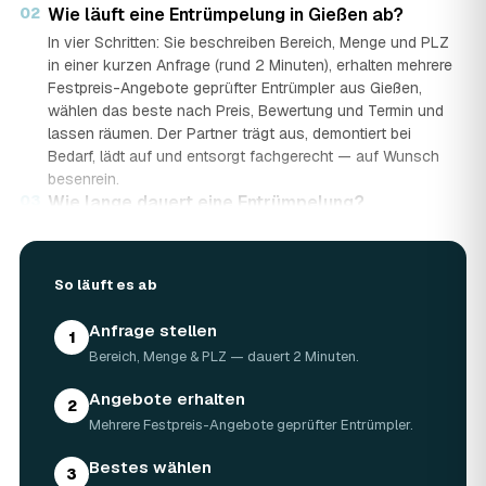
02
Wie läuft eine Entrümpelung in Gießen ab?
In vier Schritten: Sie beschreiben Bereich, Menge und PLZ
in einer kurzen Anfrage (rund 2 Minuten), erhalten mehrere
Festpreis-Angebote geprüfter Entrümpler aus Gießen,
wählen das beste nach Preis, Bewertung und Termin und
lassen räumen. Der Partner trägt aus, demontiert bei
Bedarf, lädt auf und entsorgt fachgerecht — auf Wunsch
besenrein.
03
Wie lange dauert eine Entrümpelung?
Das hängt von der Größe ab: Ein Keller oder einzelner
Raum ist oft an einem halben bis ganzen Tag geräumt,
eine komplette Wohnung oder ein Haus in Gießen kann
So läuft es ab
ein bis zwei Tage dauern. Einen Termin gibt es häufig
schon innerhalb weniger Tage, bei akuten Fällen wie einer
Anfrage stellen
1
Messie-Wohnung auch kurzfristig.
Bereich, Menge & PLZ — dauert 2 Minuten.
04
Welche Gegenstände werden bei der
Entrümpelung entsorgt?
Angebote erhalten
2
Mitgenommen wird praktisch der gesamte Hausrat: Möbel,
Mehrere Festpreis-Angebote geprüfter Entrümpler.
Elektrogeräte, Teppiche, Kleidung, Kartons, Sperrmüll
sowie Keller- und Dachbodengerümpel. Sondermüll und
Bestes wählen
3