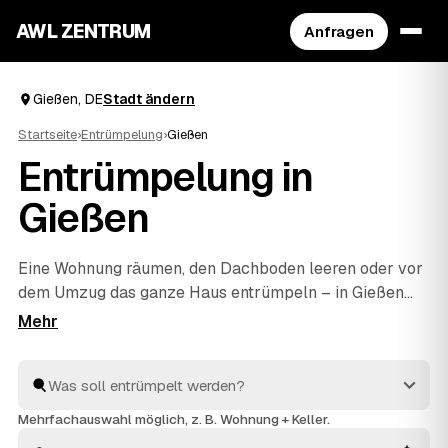
AWL ZENTRUM
Anfragen
Gießen, DE
Stadt ändern
Startseite
›
Entrümpelung
›
Gießen
Entrümpelung in
Gießen
Eine Wohnung räumen, den Dachboden leeren oder vor
dem Umzug das ganze Haus entrümpeln – in Gießen
müssen Sie sich dafür nicht selbst auf die Suche nach
einem Betrieb machen. Über AWL stellen Sie eine
einzige Anfrage und erhalten Festpreis-Angebote von
geprüften Anbietern aus der Umgebung. Egal ob kleiner
Auftrag oder komplette
Haushaltsauflösung
: Sie
Mehrfachauswahl möglich, z. B. Wohnung + Keller.
vergleichen, wählen aus und alles wird fachgerecht