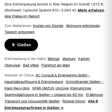
Wohnungsauflösung im Rahmen von Sozialhilfe oder
Eine Entrümpelung kostet in Ihrer Region im Schnitt 1.672 €
einem vom Amt veranlassten Umzug. Wichtig: Den Antrag
(Richtwert, typische Spanne 610–3.280 €).
Mehr erfahren
·
stellen Sie vor Auftragserteilung beim zuständigen Amt
Alle Preise im Report
und holen die Kostenübernahme schriftlich ein. AWL
Zentrum vermittelt die Entrümpler, entscheidet aber nicht
Zum Weiterlesen:
Kosten pro Stunde
·
Wohnung entrümpeln
·
über die Kostenübernahme.
Teppich entsorgen
08
Bekomme ich einen Entsorgungsnachweis?
Ja. Die Partner entsorgen über zugelassene Höfe und
Gießen
stellen auf Wunsch einen Entsorgungsnachweis aus —
wichtig zum Beispiel für Vermieter, Nachlassverwaltung
oder die eigene Dokumentation.
Entrümpelung in der Nähe:
Wetzlar
·
Marburg
·
Karben
·
09
Muss ich bei der Entrümpelung anwesend sein?
Oberursel
·
Bad Vilbel
·
Frankfurt am Main
Nicht zwingend. Viele Kunden in Gießen sind nur zur
Übergabe und zum Abschluss vor Ort; den genauen
Anbieter im Check:
AC Consult & Engineering GmbH -
Ablauf — etwa die Schlüsselübergabe — stimmen Sie
Haushaltsauflösung & Entrümpelung
·
Schrotthandel Gießen -
direkt mit dem Entrümpler ab.
10
Klajo Recycling
Was ist im Festpreis enthalten?
·
SPAR UMZUG, Umzüge, Kleinumzüge,
Sperrmüllabholung in Gießen + Umland bis 60 Km
·
El Mimouni
Der Festpreis deckt in der Regel das komplette
Ausräumen, Tragen und Verladen, den Transport sowie die
Transport und Umzugshilfe Gießen
·
Rümpel Simon
·
Alle 8
fachgerechte Entsorgung ab — auf Wunsch inklusive
Entrümpelungsfirmen in Gießen →
besenreiner Übergabe. Es gibt keine versteckten