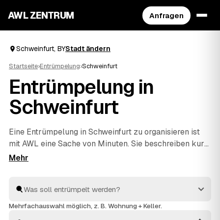
AWL ZENTRUM
Anfragen
Schweinfurt, BY
Stadt ändern
Startseite
›
Entrümpelung
›
Schweinfurt
Entrümpelung in
Schweinfurt
Eine Entrümpelung in Schweinfurt zu organisieren ist
mit AWL eine Sache von Minuten. Sie beschreiben kurz,
was raus soll – ob vollgestellter Keller, Dachboden,
eine komplette Wohnung oder ganzes Haus –, und
bekommen dafür Festpreis-Angebote geprüfter
Anbieter aus BY. Statt einzeln zu telefonieren
vergleichen Sie die Vorschläge in Ruhe und entscheiden
Mehrfachauswahl möglich, z. B. Wohnung + Keller.
selbst. Die Profis räumen aus und entsorgen alles