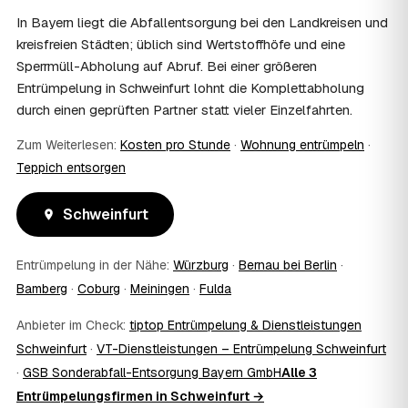
und holen die Kostenübernahme schriftlich ein. AWL
In Bayern liegt die Abfallentsorgung bei den Landkreisen und
Zentrum vermittelt die Entrümpler, entscheidet aber nicht
kreisfreien Städten; üblich sind Wertstoffhöfe und eine
über die Kostenübernahme.
Sperrmüll-Abholung auf Abruf. Bei einer größeren
08
Bekomme ich einen Entsorgungsnachweis?
Entrümpelung in Schweinfurt lohnt die Komplettabholung
Ja. Die Partner entsorgen über zugelassene Höfe und
durch einen geprüften Partner statt vieler Einzelfahrten.
stellen auf Wunsch einen Entsorgungsnachweis aus —
wichtig zum Beispiel für Vermieter, Nachlassverwaltung
Zum Weiterlesen:
Kosten pro Stunde
·
Wohnung entrümpeln
·
oder die eigene Dokumentation.
Teppich entsorgen
09
Muss ich bei der Entrümpelung anwesend sein?
Nicht zwingend. Viele Kunden in Schweinfurt sind nur zur
Übergabe und zum Abschluss vor Ort; den genauen
Schweinfurt
Ablauf — etwa die Schlüsselübergabe — stimmen Sie
direkt mit dem Entrümpler ab.
Entrümpelung in der Nähe:
Würzburg
·
Bernau bei Berlin
·
10
Was ist im Festpreis enthalten?
Bamberg
·
Coburg
·
Meiningen
·
Fulda
Der Festpreis deckt in der Regel das komplette
Ausräumen, Tragen und Verladen, den Transport sowie die
Anbieter im Check:
tiptop Entrümpelung & Dienstleistungen
fachgerechte Entsorgung ab — auf Wunsch inklusive
Schweinfurt
·
VT-Dienstleistungen – Entrümpelung Schweinfurt
besenreiner Übergabe. Es gibt keine versteckten
Zusatzkosten: Was vereinbart ist, gilt. Anrechenbare
·
GSB Sonderabfall-Entsorgung Bayern GmbH
Alle 3
Wertgegenstände senken den Endpreis zusätzlich.
Entrümpelungsfirmen in Schweinfurt →