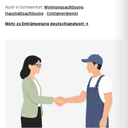
11
Was kostet die Anfrage über AWL Zentrum?
Auch in Schweinfurt:
Wohnungsauflösung
·
Die Anfrage ist kostenlos und unverbindlich. AWL
Haushaltsauflösung
·
Containerdienst
Zentrum ist Vermittler: Sie schildern einmal, was raus
muss, und erhalten mehrere Festpreis-Angebote geprüfter
Mehr zu Entrümpelung deutschlandweit →
Entrümpler aus Schweinfurt zum Vergleichen. Bezahlt wird
nur der Entrümpler, den Sie selbst auswählen.
12
Was kostet die Entrümpelung einer normalen
Wohnung in Schweinfurt?
Für eine durchschnittliche Wohnung mit rund 65 m² liegen
die Kosten in Schweinfurt bei etwa 1.840 €, das
entspricht im Schnitt rund 32,0 € je Quadratmeter.
Zugänglichkeit (Etage, Aufzug), Menge und Sperrmüllanteil
verschieben den Preis nach oben oder unten — den
genauen Festpreis nennt Ihnen der Entrümpler nach
kurzer Beschreibung.
13
Werden Entrümpelungen in Schweinfurt in
Zukunft teurer?
Seit 2020 verlief die Preisentwicklung in Schweinfurt
steigend (+18 %), mit dem bisherigen Höchststand im Jahr
2024. Eine Prognose lässt sich daraus nicht ableiten,
aber die Daten zeigen: Wer frühzeitig anfragt, sichert sich