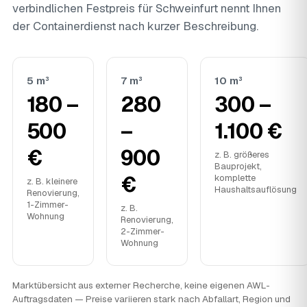
verbindlichen Festpreis für Schweinfurt nennt Ihnen
der Containerdienst nach kurzer Beschreibung.
5 m³
7 m³
10 m³
180 –
280
300 –
500
–
1.100 €
€
900
z. B. größeres
Bauprojekt,
€
komplette
z. B. kleinere
Haushaltsauflösung
Renovierung,
1-Zimmer-
z. B.
Wohnung
Renovierung,
2-Zimmer-
Wohnung
Marktübersicht aus externer Recherche, keine eigenen AWL-
Auftragsdaten — Preise variieren stark nach Abfallart, Region und