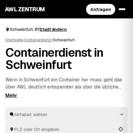
AWL ZENTRUM
Anfragen
Schweinfurt, BY
Stadt ändern
Startseite
›
Containerdienst
›
Schweinfurt
Containerdienst in
Schweinfurt
Wenn in Schweinfurt ein Container her muss, geht das
über AWL deutlich entspannter als über die übliche
Telefonrunde. Sie beschreiben einmal, was raus soll –
Bauschutt, Grünschnitt, Sperrmüll oder Mischabfall –
und vergleichen danach mehrere Festpreis-Angebote
geprüfter Anbieter aus Schweinfurt und
Würzburg
und
Bernau bei Berlin
. Der Container wird pünktlich
geliefert und nach dem Befüllen wieder abgeholt. Sie