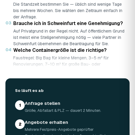
Die Standzeit bestimmen Sie — üblich sind wenige Tage
bis mehrere Wochen. Sie wählen den Zeitraum einfach in
der Anfrage.
03
Brauche ich in Schweinfurt eine Genehmigung?
Auf Privatgrund in der Regel nicht. Auf öffentlichem Grund
ist meist eine Stellgenehmigung nötig — viele Partner in
Schweinfurt übernehmen die Beantragung für Sie.
04
Welche Containergröße ist die richtige?
Faustregel: Big Bag für kleine Mengen, 3–5 m³ für
Renovierungen, 7–10 m³ für große Bau- oder
Abbruchprojekte.
05
Was darf rein — und was nicht?
Abfallarten werden getrennt gesammelt (Bauschutt,
So läuft es ab
Grünschnitt, Holz …). Sondermüll wie Asbest braucht eine
gesonderte Annahme.
Anfrage stellen
06
Was kostet ein Container in Schweinfurt?
1
Größe, Abfallart & PLZ — dauert 2 Minuten.
Laut Marktrecherche (keine AWL-eigenen Auftragsdaten):
5 m³ ca. 180–500 €, 7 m³ ca. 280–900 €, 10 m³ ca.
Angebote erhalten
300–1.100 € — abhängig von Abfallart, Region und
2
Mehrere Festpreis-Angebote geprüfter
Standzeit (Details in der Marktübersicht unten). Ihren