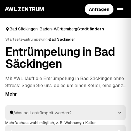
AWL ZENTRUM
Anfragen
Bad Säckingen, Baden-Württemberg
Stadt ändern
Startseite
›
Entrümpelung
›
Bad Säckingen
Entrümpelung in Bad
Säckingen
Mit AWL läuft die Entrümpelung in Bad Säckingen ohne
Stress: Sagen Sie uns, ob es um einen Keller, eine ganze
Wohnung, ein Haus oder eine Messie-Wohnung geht,
und Sie bekommen dafür mehrere Festpreis-Angebote
auf einmal. Die Anbieter sind geprüft und aus Ihrer
Nähe – von Bad Säckingen bis
Laufenburg
und
Wehr
.
So sparen Sie sich das einzelne Anfragen und sehen
Mehrfachauswahl möglich, z. B. Wohnung + Keller.
direkt, welches Angebot am besten passt.