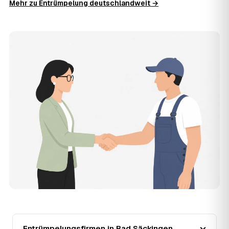
Mehr zu Entrümpelung deutschlandweit →
besenreiner Übergabe. Es gibt keine versteckten
Zusatzkosten: Was vereinbart ist, gilt. Anrechenbare
Wertgegenstände senken den Endpreis zusätzlich.
11
Was kostet die Anfrage über AWL Zentrum?
Die Anfrage ist kostenlos und unverbindlich. AWL
Zentrum ist Vermittler: Sie schildern einmal, was raus
muss, und erhalten mehrere Festpreis-Angebote geprüfter
Entrümpler aus Bad Säckingen zum Vergleichen. Bezahlt
wird nur der Entrümpler, den Sie selbst auswählen.
12
Was kostet die Entrümpelung einer normalen
Wohnung in Bad Säckingen?
Für eine durchschnittliche Wohnung mit rund 65 m² liegen
die Kosten in Bad Säckingen bei etwa 1.840 €, das
entspricht im Schnitt rund 32,8 € je Quadratmeter.
Zugänglichkeit (Etage, Aufzug), Menge und Sperrmüllanteil
verschieben den Preis nach oben oder unten — den
genauen Festpreis nennt Ihnen der Entrümpler nach
kurzer Beschreibung.
13
Werden Entrümpelungen in Bad Säckingen in
Zukunft teurer?
Entrümpelungsfirmen in Bad Säckingen