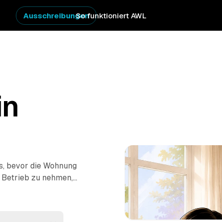
Ausschreibungen
So funktioniert AWL
in
s, bevor die Wohnung
n Betrieb zu nehmen,
estpreis-Angebote
torf
. So vergleichen
Profis kümmern sich ums