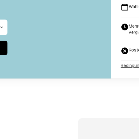
Wähl
Mehr
vergl
Kost
Bedingu