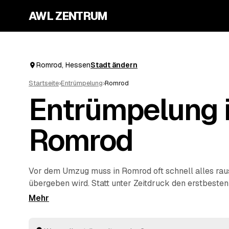
AWL ZENTRUM
Romrod, Hessen
Stadt ändern
Startseite
›
Entrümpelung
›
Romrod
Entrümpelung 
Romrod
Vor dem Umzug muss in Romrod oft schnell alles rau
übergeben wird. Statt unter Zeitdruck den erstbeste
stellen Sie über AWL eine Anfrage und bekommen F
geprüfter Entrümpler aus Romrod bis
Alsfeld
und
Kir
Sie Preise und Termine, auch wenn es eilig ist. Die 