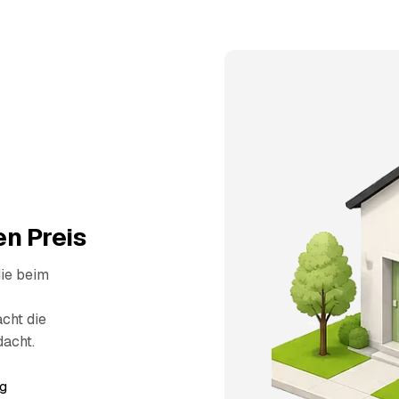
n Preis
die beim
cht die
dacht.
g