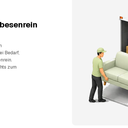
 besenrein
n
ei Bedarf,
nrein.
chts zum