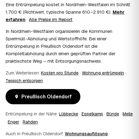
Eine Entrümpelung kostet in Nordrhein-Westfalen im Schnitt
Kosten?
1.700 € (Richtwert, typische Spanne 610–2.910 €).
Mehr
Im Einzelfall ist das möglich — etwa bei einer
erfahren
·
Alle Preise im Report
Wohnungsauflösung im Rahmen von Sozialhilfe oder
einem vom Amt veranlassten Umzug. Wichtig: Den Antrag
In Nordrhein-Westfalen organisieren die Kommunen
stellen Sie vor Auftragserteilung beim zuständigen Amt
Sperrmüll-Abholung und Wertstoffhöfe. Bei einer
und holen die Kostenübernahme schriftlich ein. AWL
Entrümpelung in Preußisch Oldendorf ist die
Zentrum vermittelt die Entrümpler, entscheidet aber nicht
über die Kostenübernahme.
Komplettabholung durch einen geprüften Partner der
08
Bekomme ich einen Entsorgungsnachweis?
praktischste Weg – mit Entsorgungsnachweis.
Ja. Die Partner entsorgen über zugelassene Höfe und
Zum Weiterlesen:
Kosten pro Stunde
·
Wohnung entrümpeln
·
stellen auf Wunsch einen Entsorgungsnachweis aus —
wichtig zum Beispiel für Vermieter, Nachlassverwaltung
Teppich entsorgen
oder die eigene Dokumentation.
09
Muss ich bei der Entrümpelung anwesend sein?
Preußisch Oldendorf
Nicht zwingend. Viele Kunden in Preußisch Oldendorf sind
nur zur Übergabe und zum Abschluss vor Ort; den
Entrümpelung in der Nähe:
Lübbecke
·
Espelkamp
·
Bünde
·
Melle
genauen Ablauf — etwa die Schlüsselübergabe —
stimmen Sie direkt mit dem Entrümpler ab.
·
Enger
·
Rahden
10
Was ist im Festpreis enthalten?
Auch in Preußisch Oldendorf:
Wohnungsauflösung
·
Der Festpreis deckt in der Regel das komplette