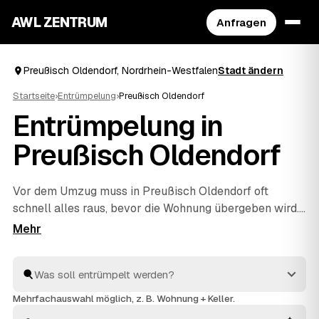
AWL ZENTRUM
Anfragen
Preußisch Oldendorf, Nordrhein-Westfalen
Stadt ändern
Startseite
›
Entrümpelung
›
Preußisch Oldendorf
Entrümpelung in
Preußisch Oldendorf
Vor dem Umzug muss in Preußisch Oldendorf oft
schnell alles raus, bevor die Wohnung übergeben wird.
Statt unter Zeitdruck den erstbesten Betrieb zu
nehmen, stellen Sie über AWL eine Anfrage und
bekommen Festpreis-Angebote geprüfter Entrümpler
aus Preußisch Oldendorf bis
Lübbecke
und
Espelkamp
.
So vergleichen Sie Preise und Termine, auch wenn es
Mehrfachauswahl möglich, z. B. Wohnung + Keller.
eilig ist. Die Profis kümmern sich ums Ausräumen und