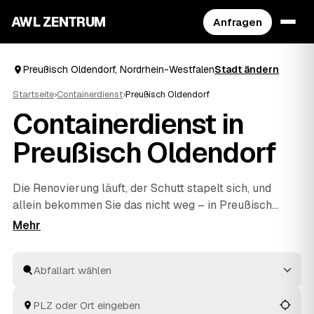
AWL ZENTRUM
Anfragen
Preußisch Oldendorf, Nordrhein-Westfalen
Stadt ändern
Startseite
›
Containerdienst
›
Preußisch Oldendorf
Containerdienst in
Preußisch Oldendorf
Die Renovierung läuft, der Schutt stapelt sich, und
allein bekommen Sie das nicht weg – in Preußisch
Oldendorf ist das der Moment für einen Container. Über
AWL beschreiben Sie einmal, ob Bauschutt, Sperrmüll,
Grünschnitt oder Mischabfall anfällt, und sammeln
mehrere Festpreis-Angebote geprüfter Anbieter ein.
Geliefert und abgeholt wird, ohne dass Sie sich um die
Logistik kümmern müssen. Sie vergleichen die