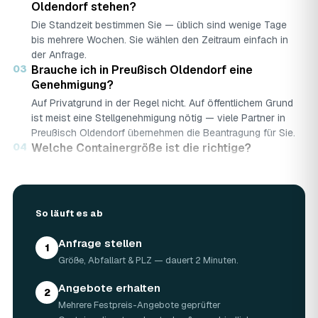
Oldendorf stehen?
Die Standzeit bestimmen Sie — üblich sind wenige Tage
bis mehrere Wochen. Sie wählen den Zeitraum einfach in
der Anfrage.
03
Brauche ich in Preußisch Oldendorf eine
Genehmigung?
Auf Privatgrund in der Regel nicht. Auf öffentlichem Grund
ist meist eine Stellgenehmigung nötig — viele Partner in
Preußisch Oldendorf übernehmen die Beantragung für Sie.
04
Welche Containergröße ist die richtige?
Faustregel: Big Bag für kleine Mengen, 3–5 m³ für
Renovierungen, 7–10 m³ für große Bau- oder
Abbruchprojekte.
05
Was darf rein — und was nicht?
So läuft es ab
Abfallarten werden getrennt gesammelt (Bauschutt,
Anfrage stellen
Grünschnitt, Holz …). Sondermüll wie Asbest braucht eine
1
gesonderte Annahme.
Größe, Abfallart & PLZ — dauert 2 Minuten.
06
Was kostet ein Container in Preußisch
Angebote erhalten
Oldendorf?
2
Mehrere Festpreis-Angebote geprüfter
Laut Marktrecherche (keine AWL-eigenen Auftragsdaten):