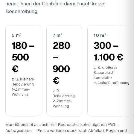
nennt Ihnen der Containerdienst nach kurzer
Beschreibung.
5 m³
7 m³
10 m³
180 –
280
300 –
500
–
1.100 €
€
900
z. B. größeres
Bauprojekt,
€
komplette
z. B. kleinere
Haushaltsauflösung
Renovierung,
1-Zimmer-
z. B.
Wohnung
Renovierung,
2-Zimmer-
Wohnung
Marktübersicht aus externer Recherche, keine eigenen AWL-
Auftragsdaten — Preise variieren stark nach Abfallart, Region und