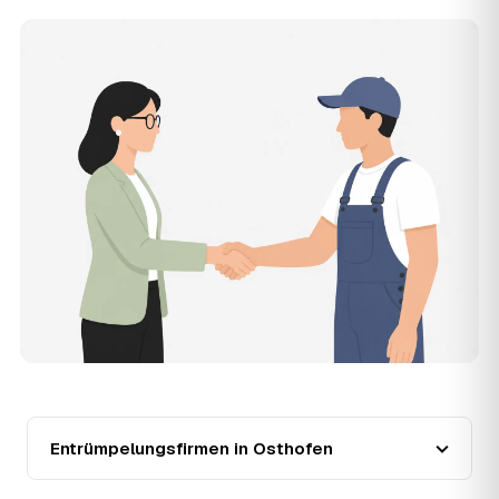
Zentrum ist Vermittler: Sie schildern einmal, was raus
muss, und erhalten mehrere Festpreis-Angebote geprüfter
Entrümpler aus Osthofen zum Vergleichen. Bezahlt wird
nur der Entrümpler, den Sie selbst auswählen.
12
Was kostet die Entrümpelung einer normalen
Wohnung in Osthofen?
Für eine durchschnittliche Wohnung mit rund 65 m² liegen
die Kosten in Osthofen bei etwa 1.840 €, das entspricht
im Schnitt rund 32,6 € je Quadratmeter. Zugänglichkeit
(Etage, Aufzug), Menge und Sperrmüllanteil verschieben
den Preis nach oben oder unten — den genauen
Festpreis nennt Ihnen der Entrümpler nach kurzer
Beschreibung.
13
Werden Entrümpelungen in Osthofen in Zukunft
teurer?
Seit 2020 verlief die Preisentwicklung in Osthofen fallend
(−29 %), mit dem bisherigen Höchststand im Jahr 2022.
Eine Prognose lässt sich daraus nicht ableiten, aber die
Daten zeigen: Wer frühzeitig anfragt, sichert sich das
Entrümpelungsfirmen in Osthofen
aktuelle Preisniveau als Festpreis — unabhängig davon,
wie sich der Markt weiterentwickelt.