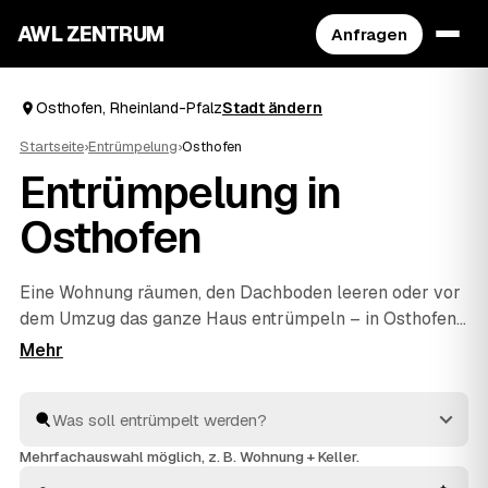
AWL ZENTRUM
Anfragen
Osthofen, Rheinland-Pfalz
Stadt ändern
Startseite
›
Entrümpelung
›
Osthofen
Entrümpelung in
Osthofen
Eine Wohnung räumen, den Dachboden leeren oder vor
dem Umzug das ganze Haus entrümpeln – in Osthofen
müssen Sie sich dafür nicht selbst auf die Suche nach
einem Betrieb machen. Über AWL stellen Sie eine
einzige Anfrage und erhalten Festpreis-Angebote von
geprüften Anbietern aus der Umgebung. Egal ob kleiner
Auftrag oder komplette
Haushaltsauflösung
: Sie
Mehrfachauswahl möglich, z. B. Wohnung + Keller.
vergleichen, wählen aus und alles wird fachgerecht