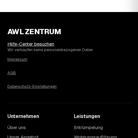
14
Warum schwankt der Preis zwischen 520 und
3.090 € in Osthofen?
Die Spanne ergibt sich vor allem aus Menge und
Zugänglichkeit: Ein einzelner Keller oder Dachboden liegt
eher am unteren Ende, eine voll möblierte Wohnung mit
AWL ZENTRUM
Etage ohne Aufzug oder viel Sperrmüll eher am oberen.
Auch anrechenbare Wertgegenstände oder ein hoher
Hilfe-Center besuchen
Sondermüllanteil verschieben den Endpreis. Den genauen
Wir verkaufen keine personenbezogenen Daten
Betrag für Ihren Fall erfahren Sie erst nach einer kurzen,
Impressum
kostenlosen Einschätzung.
AGB
Datenschutz-Einstellungen
Unternehmen
Leistungen
Über uns
Entrümpelung
Unser Angebot
Wohnungsauflösung